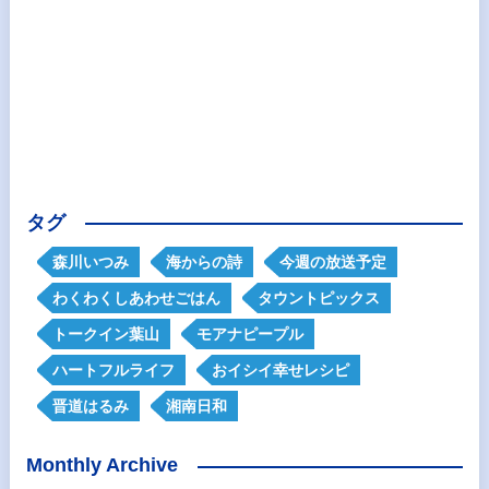
タグ
森川いつみ
海からの詩
今週の放送予定
わくわくしあわせごはん
タウントピックス
トークイン葉山
モアナピープル
ハートフルライフ
おイシイ幸せレシピ
晋道はるみ
湘南日和
Monthly Archive