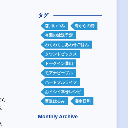
タグ
森川いつみ
海からの詩
今週の放送予定
わくわくしあわせごはん
タウントピックス
トークイン葉山
モアナピープル
ハートフルライフ
おイシイ幸せレシピ
来ら
晋道はるみ
湘南日和
ん
Monthly Archive
大