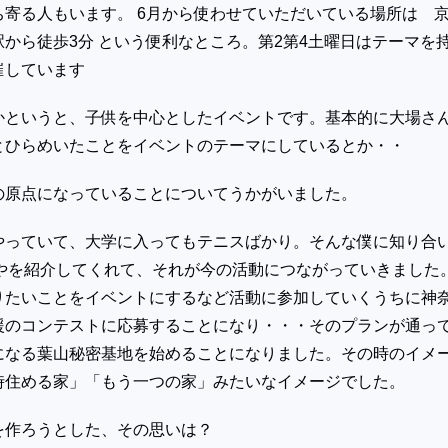
ち寄る人もいます。 6月から使わせていただいている場所は 
から徒歩3分 という便利なところ。第2第4土曜日はテーマを
催しています
かというと、子供を中心としたイベントです。基本的に大場さ
とひらめいたことをイベントのテーマにしているとか・・
の原点になっていることについてうかがいました。
やっていて、大学に入ってもテニスばかり。そんな僕に知り合
こやを紹介してくれて、それが今の活動につながっていきました
りたいことをイベントにするなど活動に参加していくうちに神
援のコンテストに応募することになり・・・そのプランが通っ
になる葉山秘密基地を始めることになりました。その時のイメ
時住める家」「もう一つの家」みたいなイメージでした。
を作ろうとした、その思いは？