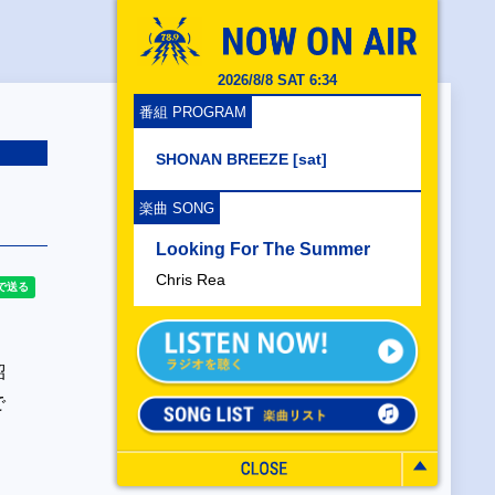
2026/8/8 SAT 6:34
番組 PROGRAM
SHONAN BREEZE [sat]
楽曲 SONG
Looking For The Summer
Chris Rea
紹
で