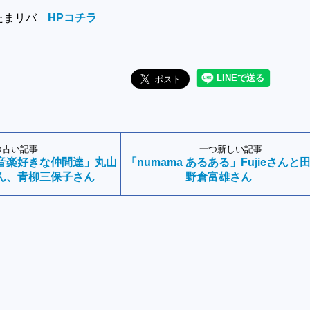
たまリバ
HPコチラ
つ古い記事
一つ新しい記事
音楽好きな仲間達」丸山
「numama あるある」Fujieさんと
ん、青柳三保子さん
野倉富雄さん