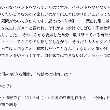
ろいろなイベントをやっていたのですが、イベントをやりなが
やりたいことなのか？楽しいのか？ほんとにやりたいことって
う疑問がわいてきたんです。思えば小2の頃・・・葉山に引っ越
とを先生にダメ！と言われ、それがきっかけでしばらく不登校
ありました。 そのころから委縮した自分、取り繕っている自分
り・・・、てらこやの活動などしながら、そうだ！大人がダメ
とっては大切なこと、探求したいことなんじゃないかと気が付
地でダメをやろう！です。自分家ではできないけど、もう一つ
の｢私の好きな湘南｣「お勧めの湘南」は？
社です！
ント情報です 11月7日（土）世界の料理を作る会 今回は
事前予約を！