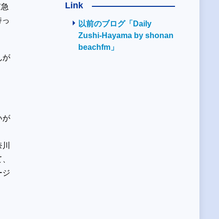
Link
京急
持っ
以前のブログ「Daily
Zushi-Hayama by shonan
beachfm」
んが
いが
。
奈川
て、
ージ