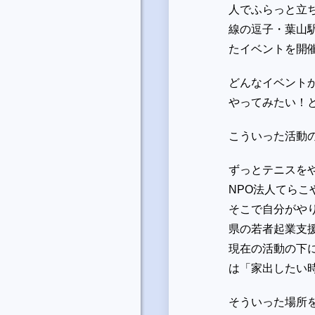
人でふらっと立
線の逗子・葉山駅
たイベントを開
どんなイベント
やってみたい！
こういった活動
ずっとテニスを
NPO法人てら
そこで自分がや
県の若者起業支
現在の活動の下
は「家出したい
そういった場所