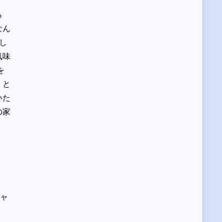
ら
なん
し
気味
を
！と
いた
の家
ミャ