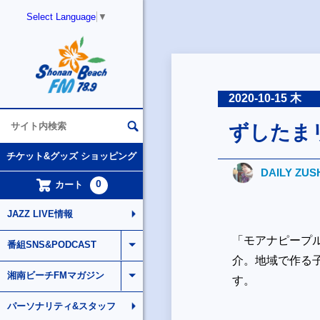
Select Language
▼
2020-10-15 木
ずしたま
チケット&グッズ ショッピング
DAILY ZUS
0
カート
JAZZ LIVE情報
「モアナピープ
番組SNS&PODCAST
介。地域で作る
湘南ビーチFMマガジン
す。
パーソナリティ&スタッフ