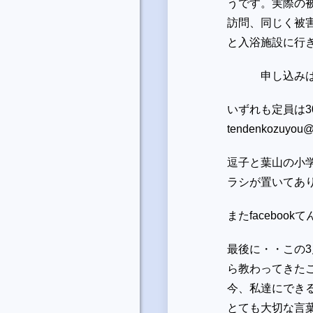
うです。実際の
訪問、同じく被
と入浴施設に行
申し込みは 1
いずれも定員は
tendenkozuyou@
逗子と葉山の小
ラシが置いてあ
またfaceboo
最後に・・この
ら教わってきた
今、私達にでき
とても大切な言