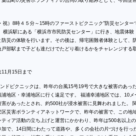
・葉山町の災害ボランティアの合同の取り組みとして、今回企
月・祝）8時４５分～15時のファーストピクニック”防災センター
は、横浜駅にある「横浜市市民防災センター」に行き、地震体験
と防災の体験を行います。その後は、帰宅困難者体験として、
急戸部駅まで子ども達だけでたどり着けるかをチャレンジする
。
1月15日まで
カンドピクニックは、昨年の台風15号19号で大きな被害のあっ
浦地区・幸浦地区に行く遠足です。 福浦幸浦地区では、10メ
害があったとされ、約500社が浸水被害に見舞われました。 
沢区災害ボランティアネットワークで、昨年の被害で、この地
ンティア活動の立ち上げと運営にかかわり、昨年は500名以上
参加で、14日間にわたって道路や、多くの会社の片づけを行っ