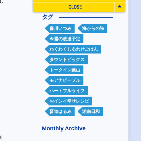
し
タグ
森川いつみ
海からの詩
今週の放送予定
わくわくしあわせごはん
タウントピックス
トークイン葉山
モアナピープル
ハートフルライフ
おイシイ幸せレシピ
晋道はるみ
湘南日和
Monthly Archive
防