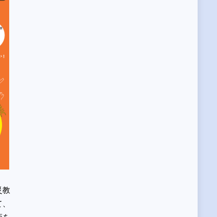
災教
て、