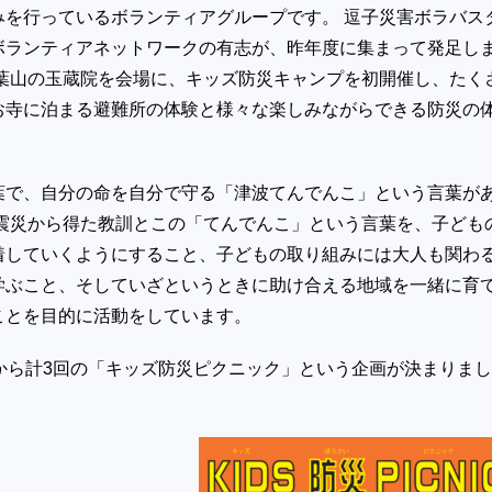
みを行っているボランティアグループです。 逗子災害ボラバス
ボランティアネットワークの有志が、昨年度に集まって発足し
、葉山の玉蔵院を会場に、キッズ防災キャンプを初開催し、たく
お寺に泊まる避難所の体験と様々な楽しみながらできる防災の
葉で、自分の命を自分で守る「津波てんでんこ」という言葉が
大震災から得た教訓とこの「てんでんこ」という言葉を、子ども
着していくようにすること、子どもの取り組みには大人も関わ
学ぶこと、そしていざというときに助け合える地域を一緒に育
ことを目的に活動をしています。
月から計3回の「キッズ防災ピクニック」という企画が決まりまし