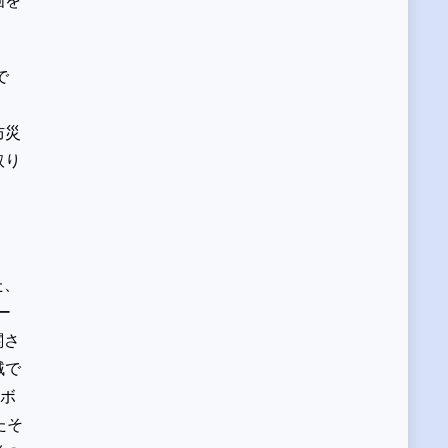
画を
で
防災
取り
た、
ー
関さ
域で
のボ
たそ