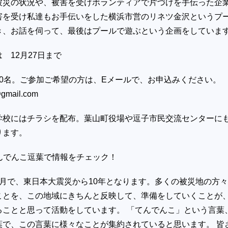
被災の状況や、被害を受けボランティアで片づけを手伝った企
害を受け私達もお手伝いをした横浜市営のリネツ金沢というプ
き、お話を伺って、最後はプールで遊ぶという企画をしていま
2月27日まで
30名。ご参加ご希望の方は、Eメールで、お申込みください。
gmail.com
学校にはチラシを配布。葉山町役場や逗子市民交流センターに
ります。
kてんでんこ逗葉で情報をチェック！
3月で、東日本大震災から10年となります。多くの被災地の方
ことを、この地域にきちんと反映して、準備をしていくことが
ることと思って活動をしています。 「てんでんこ」という言葉
葉で、この言葉に様々なことが集約されていると思います。 皆