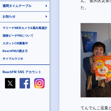
ん、 金沢区災害
週間タイムテーブル
た。
お知らせ
マリーナWEBカメラ&風向風速計
湘南ビーチFMについて
スポットCM募集中
BeachFMの聴き方
サイマルラジオ
BeachFM SNS アカウント
てんでんこ逗葉