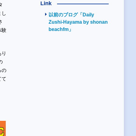
Link
タ
まし
以前のブログ「Daily
さ
Zushi-Hayama by shonan
beachfm」
体験
あり
の
るの
てて