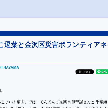
こ逗葉と金沢区災害ボランティアネ
HI HAYAMA
日。
しょい！葉山」では てんでんこ逗葉 の服部誠さんと 千葉綾