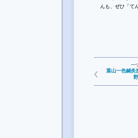
んも、ぜひ「て
一
葉山一色鍼灸