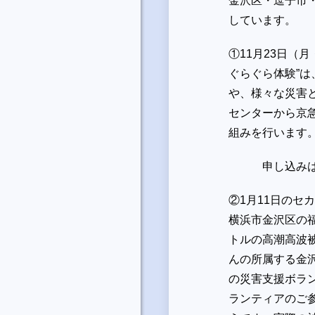
金沢区・逗子市
しています。
①11月23日（
ぐらぐら体験”
や、様々な災害
センターから京
組みを行います
申し込みは1
②1月11日のセ
横浜市金沢区の福
トルの高潮高波被
んの所属する金
の災害支援ボラ
ランティアのご