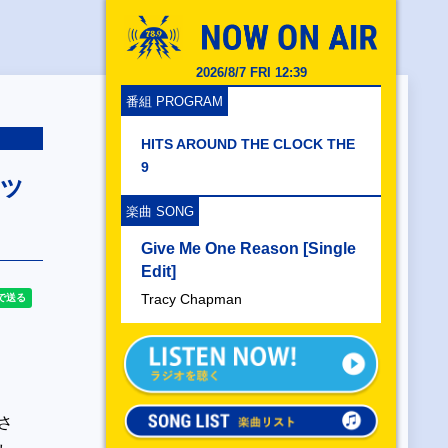
2026/8/7 FRI 12:39
番組 PROGRAM
HITS AROUND THE CLOCK THE
9
ッ
楽曲 SONG
Give Me One Reason [Single
Edit]
Tracy Chapman
さ