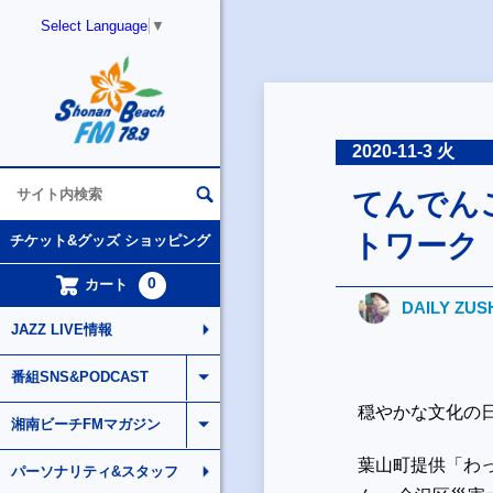
Select Language
▼
2020-11-3 火
てんでん
トワーク
チケット&グッズ ショッピング
0
カート
DAILY ZUS
JAZZ LIVE情報
番組SNS&PODCAST
穏やかな文化の
湘南ビーチFMマガジン
葉山町提供「わっ
パーソナリティ&スタッフ