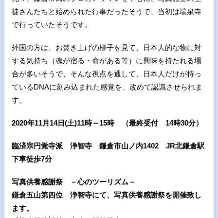
徒さんたちと始められた行事だったそうで、当初は瑞泉寺
で行っていたそうです。
外国の方は、お焚き上げの様子を見て、日本人的な物に対
する気持ち（魂が宿る・命がある等）に興味を持たれる場
合が多いそうで、そんな視点を通して、日本人だけが持っ
ている
DNA
に刻み込まれた感覚を、改めて認識させられま
す。
2020年11月14日(土)11時～15時 （最終受付 14時30分）
臨済宗円覚寺派 浄智寺 鎌倉市山ノ内1402 JR北鎌倉駅
下車徒歩7分
写真供養感謝祭 －心のツーリズム－
鎌倉五山第四位 浄智寺にて、写真供養感謝祭を開催致し
ます。