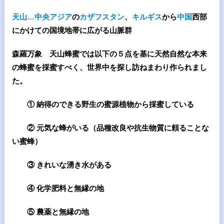
天山…中央アジア
の
カザフスタン
、
キルギス
から
中国
西部
にかけての国境地帯に広がる山脈群
森羅万象 天山蜂蜜では以下の５点を基に天然自然な本来
の蜂蜜を採蜜すべく、世界中を探し訪ねまわり作られまし
た。
① 納得のできる野生の蜜源植物から採蜜している
② 元気な蜂がいる（品種改良や抗生物質に頼ることな
い蜜蜂）
③ きれいな湧き水がある
④ 化学肥料と無縁の地
⑤ 農薬と無縁の地