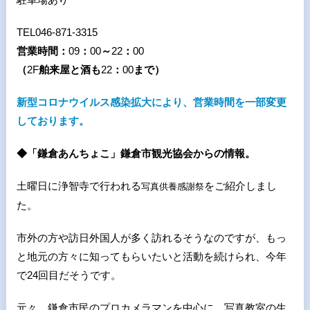
TEL046-871-3315
営業時間：
09
：
00
～
22
：
00
（
2F
舶来屋と酒も
22
：
00
まで）
新型コロナウイルス感染拡大により、営業時間を一部変更
しております。
◆
「鎌倉あんちょこ」鎌倉市観光協会からの情報。
土曜日に浄智寺で行われる
をご紹介しまし
写真供養感謝祭
た。
市外の方や訪日外国人が多く訪れるそうなのですが、もっ
と地元の方々に知ってもらいたいと活動を続けられ、今年
で
24
回目だそうです。
元々、鎌倉市民のプロカメラマンを中心に、写真教室の生