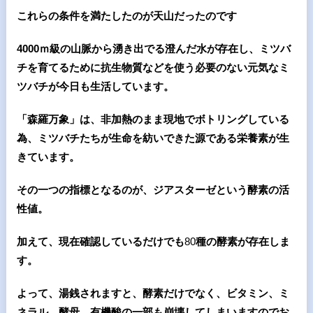
これらの条件を満たしたのが天山だったのです
4000
ｍ級の山脈から湧き出でる澄んだ水が存在し、ミツバ
チを育てるために抗生物質などを使う必要のない元気なミ
ツバチが今日も生活しています。
「森羅万象」は、非加熱のまま現地でボトリングしている
為、ミツバチたちが生命を紡いできた源である栄養素が生
きています。
その一つの指標となるのが、ジアスターゼという酵素の活
性値。
加えて、現在確認しているだけでも
80
種の酵素が存在しま
す。
よって、湯銭されますと、酵素だけでなく、ビタミン、ミ
ネラル、酵母、有機酸の一部も崩壊してしまいますのでお