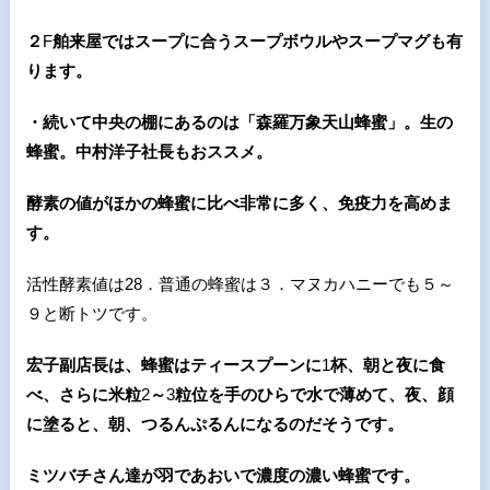
２
F
舶来屋ではスープに合うスープボウルやスープマグも有
ります。
・続いて中央の棚にあるのは「森羅万象天山蜂蜜」。生の
蜂蜜。中村洋子社長もおススメ。
酵素の値がほかの蜂蜜に比べ非常に多く、免疫力を高めま
す。
活性酵素値は28．普通の蜂蜜は３．マヌカハニーでも５～
９と断トツです。
宏子副店長は、蜂蜜はティースプーンに
1
杯、朝と夜に食
べ、
さらに米粒
2
～
3
粒位を手のひらで水で薄めて、夜、顔
に塗ると、朝、つるんぷるんになるのだそうで
す。
ミツバチさん達が羽であおいで濃度の濃い蜂蜜です。