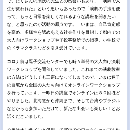
で、たくさんの演技の先生との出会いもあり、「演劇で人
生が救われた」という思いもあったので「演劇の手法を使
って、もっと日常を楽しくなれるような講座を開きたい
な」と思ったのが活動の原点です。 いまは、自己肯定感
を高め、多様性を認めあえる社会作りを目指して都内での
大人向けワークショップや子役事務所での指導、小学校で
のドラマクラスなどを引き受けています。
コロナ前は逗子交流センターでも時々単発の大人向け演劇
ワークショップを開催していました。これまでの演劇教室
の方法はどうしても三密になってしまうので、いまは逗子
の自宅から全国の人たち向けてオンラインワークショップ
を行っています。一昨日の講座でオンラインは８０回ほど
やりました。北海道から沖縄まで、そして台湾やブラジル
などからも参加いただけて、新たな出会いも楽しい！とお
話くださいました。
今後はオンラインと併用して都内でのワークショップも対