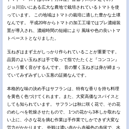
ジョ川沿いにある広大な農地で栽培されているトマトを使
っています。 この地域はトマトの栽培に適した豊かな土壌
なんです。 平成20年からトマトの加工工場ではプレ濃縮装
置が導入され、濃縮時間の短縮により 風味や色の良いトマ
トペーストとなりました。
玉ねぎはまず土がしっかり作られていることが重要です。
品質のよい玉ねぎは手で取って指でたたくと『コンコン』
という響く音がするんです。 音の響く玉ねぎは身が締まっ
ていてみずみずしい玉葱の証拠なんです。
本格的な味の決め手はサフランは、特有な香りを持ち料理
を黄色く色づけてくれます。また、大変高価なスパイスと
しても知られています。 サフランは秋に咲く花で、その花
のめしべを乾燥させたもので、 1つの花から3本しか取れな
い上に、小さな花を摘む作業は手作業でしかできず大変な
労力がかかります。 外観は濃い赤から赤褐色の糸状で、水