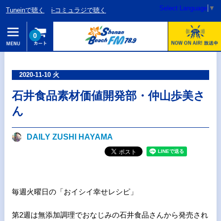
Select Language
▼
Tuneinで聴く
i-コミュラジで聴く
0
2020-11-10 火
石井食品素材価値開発部・仲山歩美さ
ん
DAILY ZUSHI HAYAMA
毎週火曜日の「おイシイ幸せレシピ」
第2週は無添加調理でおなじみの石井食品さんから発売され