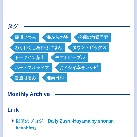
タグ
森川いつみ
海からの詩
今週の放送予定
わくわくしあわせごはん
タウントピックス
トークイン葉山
モアナピープル
ハートフルライフ
おイシイ幸せレシピ
晋道はるみ
湘南日和
Monthly Archive
Link
以前のブログ「Daily Zushi-Hayama by shonan
beachfm」