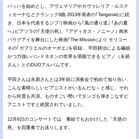
バッハを始めとし、アヴェマリアやカヴァレリア・ルステ
ィカーナなどクラシック8曲 2013年発表の｢Tangoroid｣に続
き、日本を代表するジブリ映画から｢風の通り道｣ ｢あの夏
へ｣ピアソラの｢天使の死｣、｢アディオス・ノニーノ｣ 南米
パラグアイを舞台にした映画｢The MIssion｣より モリコー
ネの｢ガブリエルのオーボエ｣を収録。 平田耕治による繊細
かつ力強いバンドネオンの世界を堪能できる ピアノ（永易
さん）とのDUOアルバムです。
平田さんは永易さんとは3年前に演奏会で初めて知り合い、
こんな素晴らしいピアニストがいるんだな～と感じ、それ
から何度も共演。ものすごい勢いでタンゴも弾きこなすピ
アニストですと絶賛されていました。
12月6日のコンサートでは 番組でもおかけした「天使の
死」を四重奏でお送りします。