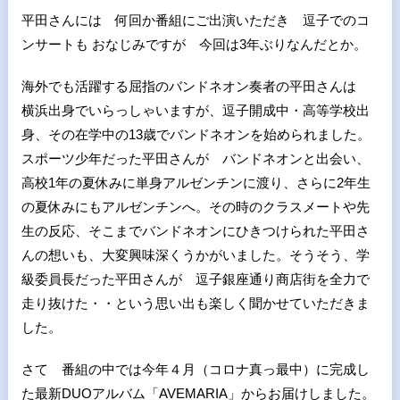
平田さんには 何回か番組にご出演いただき 逗子でのコ
ンサートも おなじみですが 今回は3年ぶりなんだとか。
海外でも活躍する屈指のバンドネオン奏者の平田さんは
横浜出身でいらっしゃいますが、逗子開成中・高等学校出
身、その在学中の13歳でバンドネオンを始められました。
スポーツ少年だった平田さんが バンドネオンと出会い、
高校1年の夏休みに単身アルゼンチンに渡り、さらに2年生
の夏休みにもアルゼンチンへ。その時のクラスメートや先
生の反応、そこまでバンドネオンにひきつけられた平田さ
んの想いも、大変興味深くうかがいました。そうそう、学
級委員長だった平田さんが 逗子銀座通り商店街を全力で
走り抜けた・・という思い出も楽しく聞かせていただきま
した。
さて 番組の中では今年４月（コロナ真っ最中）に完成し
た最新DUOアルバム「AVEMARIA」からお届けしました。