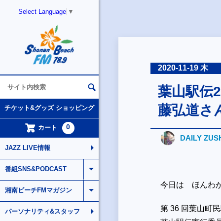
Select Language
▼
2020-11-19 木
葉山駅伝2
藤弘道さ
チケット&グッズ ショッピング
0
カート
DAILY ZUS
JAZZ LIVE情報
番組SNS&PODCAST
今日は ほんわ
湘南ビーチFMマガジン
第 36 回葉山町
パーソナリティ&スタッフ