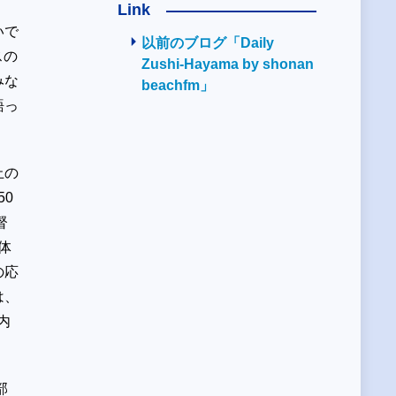
Link
いで
以前のブログ「Daily
スの
Zushi-Hayama by shonan
みな
beachfm」
語っ
止の
0
督
体
の応
は、
内
部