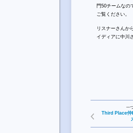
門50チームな
ご覧ください。
リスナーさんか
イディアに中川
一
Third Pl