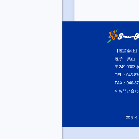
【運営会社】
逗子・葉山コ
〒249-000
TEL：046-87
FAX：046-87
> お問い合
本サイト