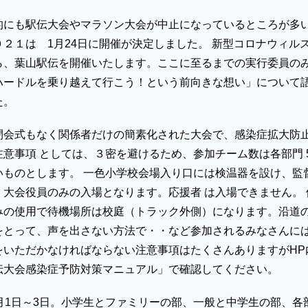
的にも駅伝大会やマラソン大会が中止になっているところが多
２１は 1月24日に開催が決定しました。 新型コロナウィル
ら、葉山駅伝を開催いたします。ここに至るまでの実行委員の
ハードルを乗り越えて行こう！という前向きな想い」について
た。
閉会式もなく関係者だけの簡素化された大会で、感染症拡大防
意事項 としては、３密を避けるため、参加チーム数は各部門 5
いものとします。 一色小学校会場入り口には検温器を設け、監
大会役員のみの入場となります。応援者 は入場できません。 
みの使用で待機場所は校庭（トラック外側）になります。沿道
をとって、声を出さない方法で・・など参加されるみなさんに
をいただかなければならない注意事項はたくさんありますがHP
伝大会感染症予防対策マニュアル」で確認してください。
月1日～3日。小学生とファミリーの部、一般と中学生の部、各