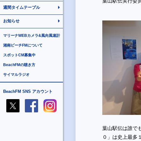
葉山駅伝実行委
週間タイムテーブル
お知らせ
マリーナWEBカメラ&風向風速計
湘南ビーチFMについて
スポットCM募集中
BeachFMの聴き方
サイマルラジオ
BeachFM SNS アカウント
葉山駅伝は誰で
０」は史上最多