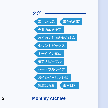
。
タグ
森川いつみ
海からの詩
今週の放送予定
わくわくしあわせごはん
タウントピックス
トークイン葉山
モアナピープル
ハートフルライフ
おイシイ幸せレシピ
晋道はるみ
湘南日和
Monthly Archive
０２