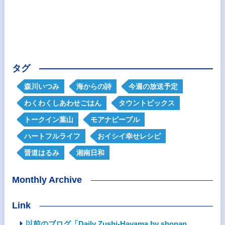
タグ
森川いつみ
海からの詩
今週の放送予定
わくわくしあわせごはん
タウントピックス
トークイン葉山
モアナピープル
ハートフルライフ
おイシイ幸せレシピ
晋道はるみ
湘南日和
Monthly Archive
Link
以前のブログ「Daily Zushi-Hayama by shonan