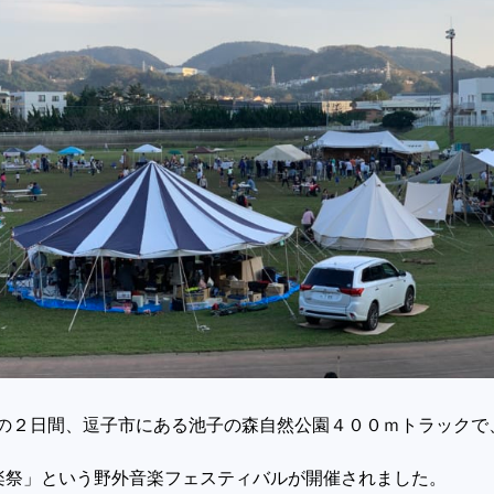
の２日間、逗子市にある池子の森自然公園４００ｍトラックで
楽祭」という野外音楽フェスティバルが開催されました。