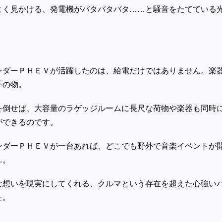
よく見かける、発電機がバタバタバタ
……
と騒音をたてている
。
ダーＰＨＥＶが活躍したのは、給電だけではありません。楽
手の物。
を倒せば、大容量のラゲッジルームに長尺な荷物や楽器も同時
ができるのです。
ダーＰＨＥＶが一台あれば、どこでも野外で音楽イベントが
…
。
な想いを現実にしてくれる、クルマという存在を超えた心強い
た。