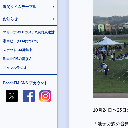
週間タイムテーブル
お知らせ
マリーナWEBカメラ&風向風速計
湘南ビーチFMについて
スポットCM募集中
BeachFMの聴き方
サイマルラジオ
BeachFM SNS アカウント
10
月
24
日〜
25
日
「池子の森の音