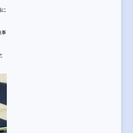
禍に
無事
と