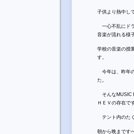
子供より熱中し
一心不乱にドラ
音楽が流れる様
学校の音楽の授
す。
今年は、昨年の
た。
そんな
MUSIC 
ＨＥＶの存在で
テント内のたく
朝から晩まです