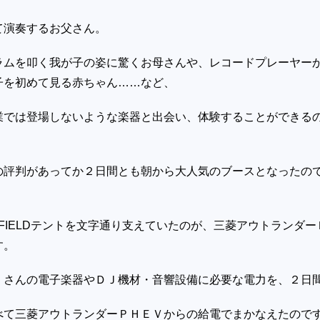
て演奏するお父さん。
ムを叩く我が子の姿に驚くお母さんや、レコードプレーヤー
子を初めて見る赤ちゃん
……
など、
業では登場しないような楽器と出会い、体験することができる
評判があってか２日間とも朝から大人気のブースとなったの
FIELD
テントを文字通り支えていたのが、三菱アウトランダー
す。
さんの電子楽器やＤＪ機材・音響設備に必要な電力を、２日
べて三菱アウトランダーＰＨＥＶからの給電でまかなえたので