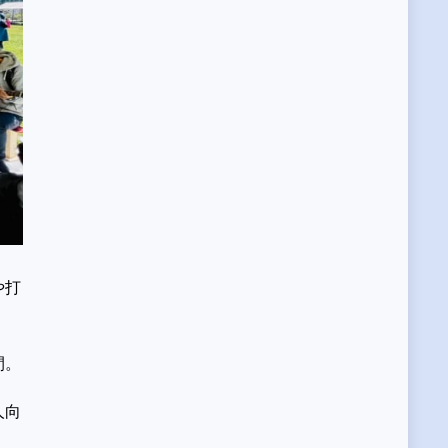
や打
間。
人向