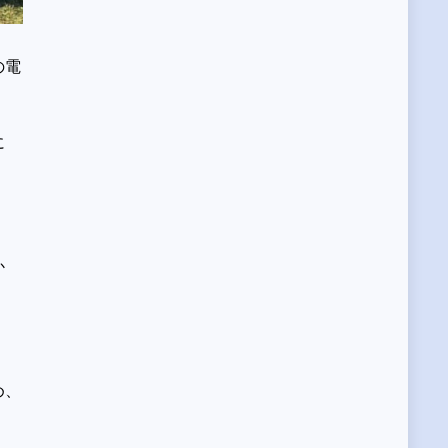
の電
に
か
め、