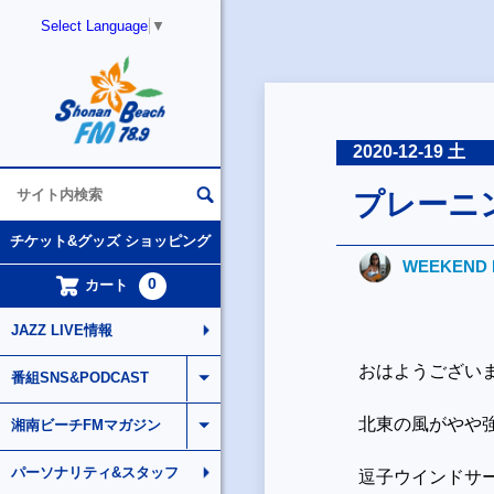
Select Language
▼
2020-12-19 土
プレーニ
チケット&グッズ ショッピング
WEEKEND 
0
カート
JAZZ LIVE情報
おはようござい
番組SNS&PODCAST
北東の風がやや
湘南ビーチFMマガジン
パーソナリティ&スタッフ
逗子ウインドサ