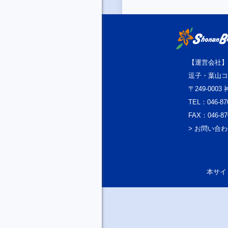
【運営会社】
逗子・葉山コ
〒249-000
TEL：046-87
FAX：046-87
> お問い合
本サイト