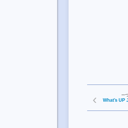
一
What’s UP 