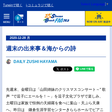
Select Language
▼
Tuneinで聴く
i-コミュラジで聴く
0
2020-12-28 月
週末の出来事＆海からの詩
DAILY ZUSHI HAYAMA
先週末、金曜日は「山田姉妹のクリスマスコンサート～” 歌
声 “で逗子にエールを！～」を逗子文化プラザで楽しみ、
土曜日は家族で恒例の天婦羅を食べに葉山・天ぷら天康
へ。昨日は 鎌倉生涯学習センターきららホールでピアニ