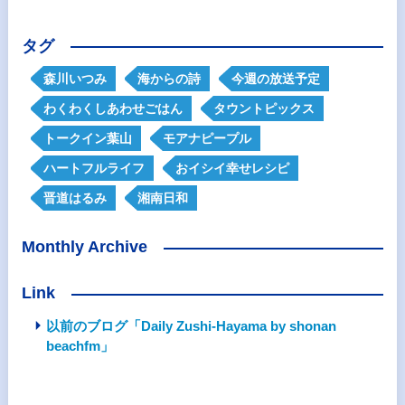
タグ
森川いつみ
海からの詩
今週の放送予定
わくわくしあわせごはん
タウントピックス
トークイン葉山
モアナピープル
ハートフルライフ
おイシイ幸せレシピ
晋道はるみ
湘南日和
Monthly Archive
Link
以前のブログ「Daily Zushi-Hayama by shonan
beachfm」