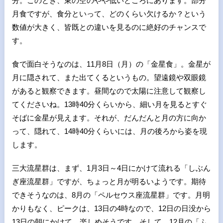
分。このとき、東の空のやや低いところにあります。部分
月食ですが、食分といって、どのくらい欠けるか？という
数値が大きく、皆既との違いを見るのに絶好のチャンスで
す。
食で面白そうなのは、11月8日（月）の「金星食」。金星が
月に隠されて、また出てくるというもの。望遠鏡や双眼鏡
があると観察できます。昼間なので太陽に注意して観察し
てくださいね。13時40分くらいから、細い月を見るとすぐ
そばに金星が見えます。それが、だんだんと月の方に向か
って、隠れて、14時40分くらいには、月の後ろから姿を現
します。
三大流星群は、まず、1月3日～4日にかけて流れる「しぶん
ぎ座流星群」ですが、ちょっと月が明るいようです。期待
できそうなのは、8月の「ペルセウス座流星群」です。月明
かりもなく、ピークは、13日の4時なので、12日の日没から
13日の朝にかけて、楽しめそうです。そして、12月の「ふ