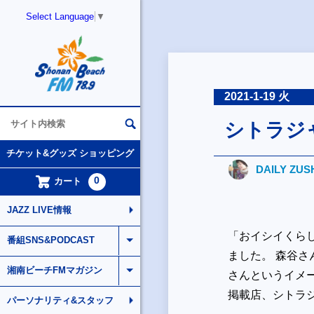
Select Language
▼
2021-1-19 火
シトラジ
チケット&グッズ ショッピング
DAILY ZUS
0
カート
JAZZ LIVE情報
「おイシイくら
番組SNS&PODCAST
ました。 森谷
湘南ビーチFMマガジン
さんというイメー
掲載店、シトラ
パーソナリティ&スタッフ