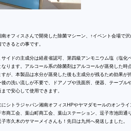
湘南オフィスさんで開発した除菌マシーン、↑イベント会場で沢
菌できるとの事です。
ミサイドの主成分は経産省認可、第四級アンモニウム塩（塩化
となります。アルコール系の除菌剤はアルコールが蒸発した時
ますが、本製品は水分が蒸発した後も主成分が残るため効果が
ー後の洗い流しが不要で、ドアノブや洗面所、便器、テーブル
板まで安心して使用できます。
主にシトラジャパン湘南オフィスHPやヤマダモールのオンライ
子市商工会、葉山町商工会、葉山ステーション、逗子市池田通
逗子市久木のサマーメイさんも！先日は九州へ発送しました。