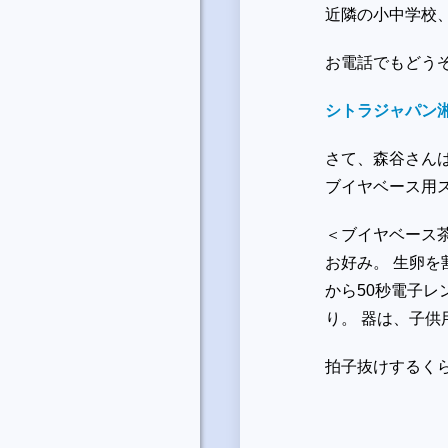
近隣の小中学校
お電話でもど
シトラジャパン
さて、森谷さん
ブイヤベース用
＜ブイヤベース茶
お好み。 生卵を
から50秒電子レ
り。 器は、子
拍子抜けするく