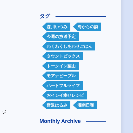
タグ
森川いつみ
海からの詩
今週の放送予定
わくわくしあわせごはん
タウントピックス
トークイン葉山
モアナピープル
ハートフルライフ
おイシイ幸せレシピ
晋道はるみ
湘南日和
 ジ
。
Monthly Archive