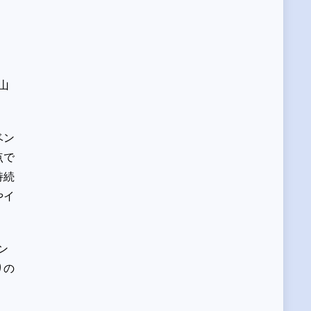
山
ベン
点で
持続
やイ
ン
りの