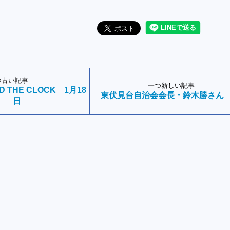
つ古い記事
一つ新しい記事
ND THE CLOCK 1月18
東伏見台自治会会長・鈴木勝さん
日