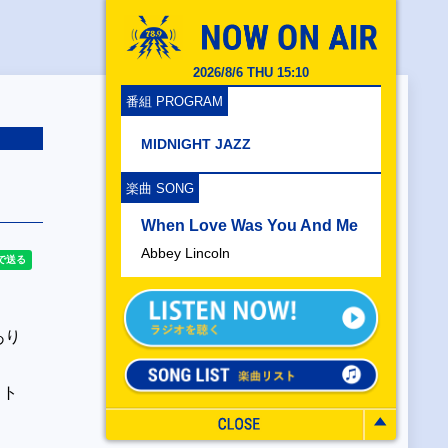
2026/8/6 THU 15:10
番組 PROGRAM
MIDNIGHT JAZZ
楽曲 SONG
When Love Was You And Me
Abbey Lincoln
あり
）
スト