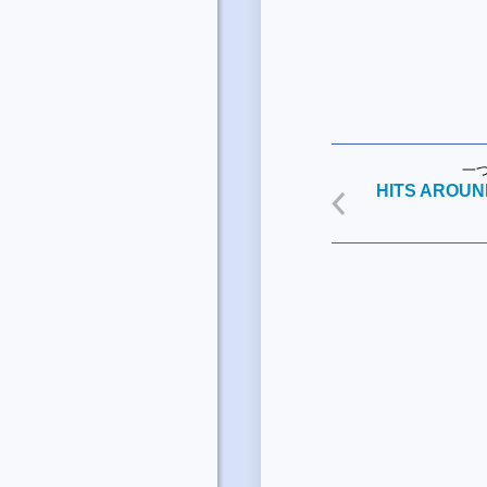
一
HITS AROU