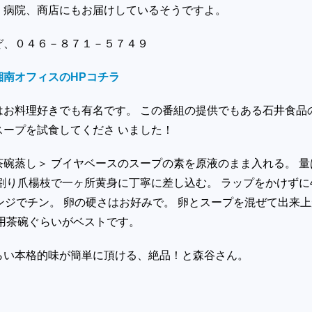
、病院、商店にもお届けしているそうですよ。
うぞ、０４６－８７１－５７４９
湘南オフィスのHPコチラ
はお料理好きでも有名です。 この番組の提供でもある石井食品
スープを試食してくださ いました！
碗蒸し＞ ブイヤベースのスープの素を原液のまま入れる。 量
割り爪楊枝で一ヶ所黄身に丁寧に差し込む。 ラップをかけずに4
ンジでチン。 卵の硬さはお好みで。 卵とスープを混ぜて出来上
供用茶碗ぐらいがベストです。
らい本格的味が簡単に頂ける、絶品！と森谷さん。