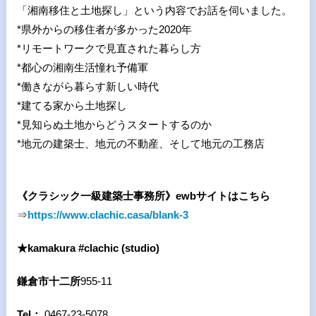
「湘南移住と土地探し」という内容でお話を伺いました。
*
県外からの移住者が多かった
2020
年
*
リモートワークで見直された暮らし方
*
都心の湘南生活憧れ予備軍
*
働きながら暮らす新しい時代
*
建てる家から土地探し
*
見知らぬ土地からどうスタートするのか
*
地元の建築士、地元の不動産、そして地元の工務店
《クラシック一級建築士事務所》ewbサイトはこちら
⇒
https://www.clachic.casa/blank-3
★kamakura #clachic (studio)
鎌倉市十二所
955-11
Tel
：
0467-23-5078