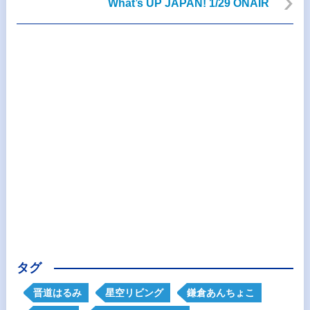
What’s UP JAPAN! 1/29 ONAIR
タグ
晋道はるみ
星空リビング
鎌倉あんちょこ