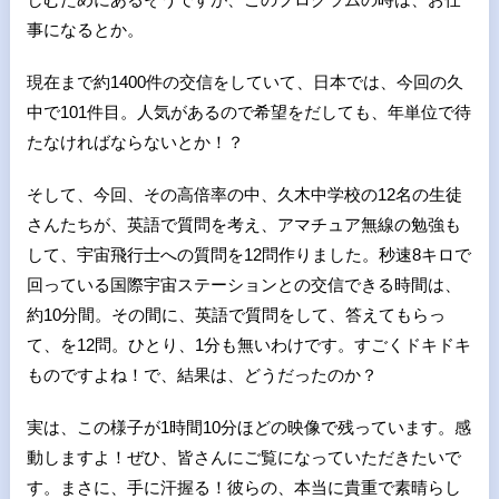
事になるとか。
現在まで約
1400
件の交信をしていて、日本では、今回の久
中で
101
件目。人気があるので希望をだしても、年単位で待
たなければならないとか！？
そして、今回、その高倍率の中、久木中学校の
12
名の生徒
さんたちが、英語で質問を考え、アマチュア無線の勉強も
して、宇宙飛行士への質問を
12
問作りました。秒速
8
キロで
回っている国際宇宙ステーションとの交信できる時間は、
約
10
分間。その間に、英語で質問をして、答えてもらっ
て、を
12
問。ひとり、
1
分も無いわけです。すごくドキドキ
ものですよね！で、結果は、どうだったのか？
実は、この様子が
1
時間
10
分ほどの映像で残っています。感
動しますよ！ぜひ、皆さんにご覧になっていただきたいで
す。まさに、手に汗握る！彼らの、本当に貴重で素晴らし