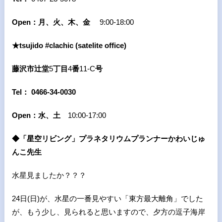
Open：
月、火、木、金
9:00-18:00
★tsujido #clachic (satelite office)​
藤沢市辻堂
5
丁目
4
番
11-C
号
Tel：
0466-34-0030
Open：
水、土
10:00-17:00
◆「星空リビング」プラネタリウムプランナーかわいじゅ
んこ先生
水星見ましたか？？？
24日
(
日
)
が、水星の一番見やすい「東方最大離角」でした
が、もう少し、見られると思いますので、夕方の逗子海岸