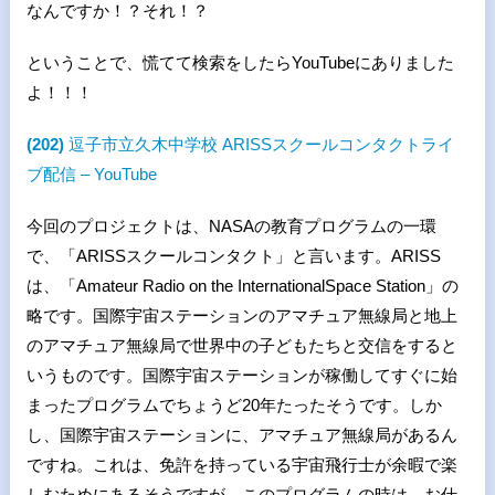
なんですか！？それ！？
ということで、慌てて検索をしたら
YouTube
にありました
よ！！！
(202)
逗子市立久木中学校 ARISS
スクールコンタクトライ
ブ配信 – YouTube
今回のプロジェクトは、
NASA
の教育プログラムの一環
で、「
ARISS
スクールコンタクト」と言います。
ARISS
は、「
Amateur Radio on the InternationalSpace Station
」の
略です。国際宇宙ステーションのアマチュア無線局と地上
のアマチュア無線局で世界中の子どもたちと交信をすると
いうものです。国際宇宙ステーションが稼働してすぐに始
まったプログラムでちょうど
20
年たったそうです。しか
し、国際宇宙ステーションに、アマチュア無線局があるん
ですね。これは、免許を持っている宇宙飛行士が余暇で楽
しむためにあるそうですが、このプログラムの時は、お仕