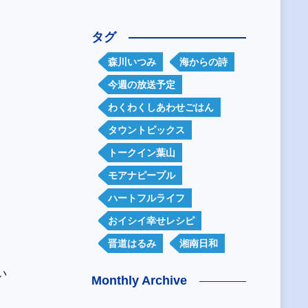
タグ
森川いつみ
海からの詩
今週の放送予定
わくわくしあわせごはん
タウントピックス
トークイン葉山
モアナピープル
ハートフルライフ
おイシイ幸せレシピ
晋道はるみ
湘南日和
い
Monthly Archive