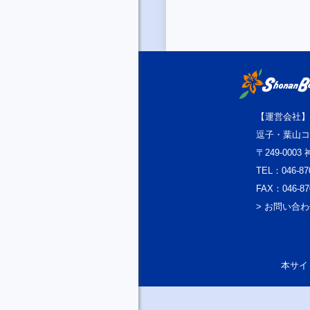
【運営会社】
逗子・葉山コ
〒249-000
TEL：046-87
FAX：046-87
> お問い合
本サイト