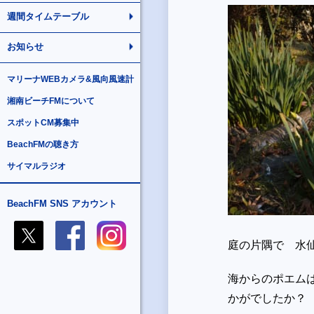
週間タイムテーブル
お知らせ
マリーナWEBカメラ&風向風速計
湘南ビーチFMについて
スポットCM募集中
BeachFMの聴き方
サイマルラジオ
BeachFM SNS アカウント
庭の片隅で 水
海からのポエムは「ひ
かがでしたか？