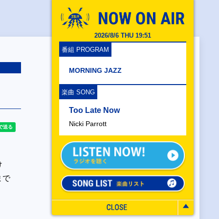
2026/8/6 THU 19:51
番組 PROGRAM
MORNING JAZZ
楽曲 SONG
Too Late Now
Nicki Parrott
け
まで