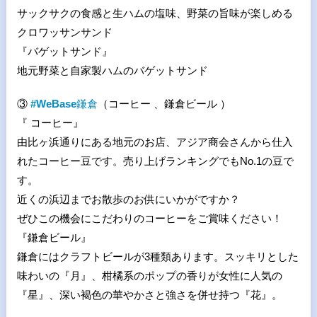
サックサクの食感と生ハムの塩味、野菜の旨味が楽しめる
クロワッサンサンド
『バゲットサンド』
地元野菜と自家製ハムのバゲットサンド
③
#WeBase
鎌倉
（コーヒー 、鎌倉ビール ）
『 コーヒー』
由比ヶ浜通りにある地元のお店、アジア商会さんから仕入
れたコーヒー豆です。売り上げランキングでもNo.1の豆で
す。
近くの浜辺までお散歩のお供にいかがですか？
ぜひこの機会にこだわりのコーヒーをご賞味ください！
『鎌倉ビール』
鎌倉にはクラフトビールが3種類あります。スッキリとした
味わいの『月』、柑橘系のポップの香りが女性に人気の
『星』、深い褐色の華やかさと強さを併せ持つ『花』。