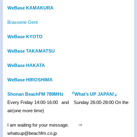
WeBase KAMAKURA
Brasserie Gent
WeBase KYOTO
WeBase TAKAMATSU
WeBase HAKATA
WeBase HIROSHIMA
Shonan BeachFM 789MHz
『What’s UP JAPAN!』
Every Friday 14:00-16:00 and Sunday 26:00-28:00 On the
air(one more time)
I am waiting for your message. ⇒
whatsup@beachfm.co.jp