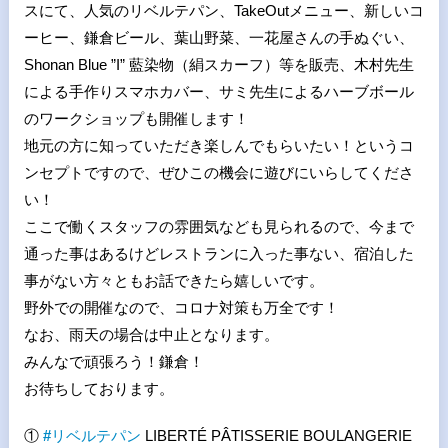
スにて、人気のリベルテパン、TakeOutメニュー、新しいコ
ーヒー、鎌倉ビール、葉山野菜、一花屋さんの手ぬぐい、
Shonan Blue ”I” 藍染物（絹スカーフ）等を販売、木村先生
による手作りスマホカバー、サミ先生によるハーブボール
のワークショップも開催します！
地元の方に知っていただき楽しんでもらいたい！というコ
ンセプトですので、ぜひこの機会に遊びにいらしてくださ
い！
ここで働くスタッフの雰囲気なども見られるので、今まで
通った事はあるけどレストランに入った事ない、宿泊した
事がない方々ともお話できたら嬉しいです。
野外での開催なので、コロナ対策も万全です！
なお、雨天の場合は中止となります。
みんなで頑張ろう！鎌倉！
お待ちしております。
①
#
リベルテパン
LIBERTÉ PÂTISSERIE BOULANGERIE