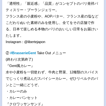
「透明性」「親近感」「品質」がコンセプトのパリ発祥パ
ティスリー・ブーランジェリー。
フランス産の小麦粉や、AOPバター、フランス産の塩など
こだわりぬいた素材のみを使用し、全てをその店舗で作
る、日本で楽しめる本物のパリのおいしい日常をお届けい
たします。
Instagram : @libertejapon
②
#BrasserieGent
Take Out メニュー
(終わり次第終了)
『Gent風カレー』
水や小麦粉を一切使わず、牛肉と野菜、12種類のスパイス
でじっくり煮込んだスパイシーカレー。ぜひリベルテのパ
ンとご一緒にどうぞ。
・カレーのみ
・カレーパンセット
『クロワッサンサンド』