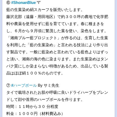
⑥
#ShonanBlue
“I”
藍の生葉染め絹スカーフを販売いたします。
藤沢北部（遠藤・用田地区）で約３００坪の農地で化学肥
料や農薬を使用せずに藍を育てています。春に種まきを
し、６月から９月頃に繁茂した葉を使い、染色をします。
「湘南ブルー藍プロジェクト」が作るのは、生育した生葉
を利用した「藍の生葉染め」と言われる技法により作り出
す製品です。一般に藍染めと言われている藍色よりはずっ
と淡い、湘南の海の色に染まります。また生葉染めはタン
パク質にしか染まらない特徴があるため、出品している製
品はほぼ絹１００％のものです。
⑦
#
ハーブボール
By サミ先生
タイで栽培されたお肌や呼吸に良いドライハーブをブレン
ドして顔や首用のハーブボールを作ります。
時間：１１時から３０ 分程度
料金：１０００円（材料費込み）