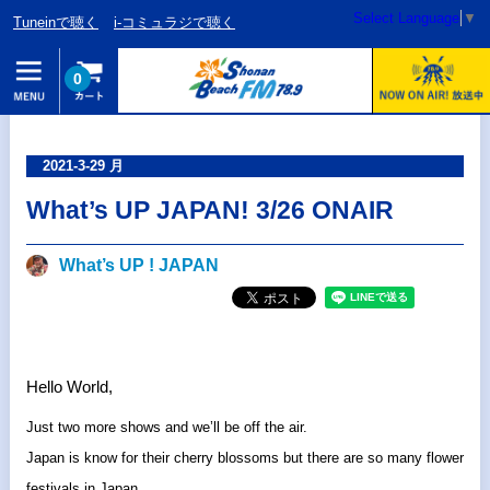
Select Language
▼
Tuneinで聴く
i-コミュラジで聴く
0
2021-3-29 月
What’s UP JAPAN! 3/26 ONAIR
What’s UP ! JAPAN
Hello World,
Just two more shows and we’ll be off the air.
Japan is know for their cherry blossoms but there are so many flower
festivals in Japan