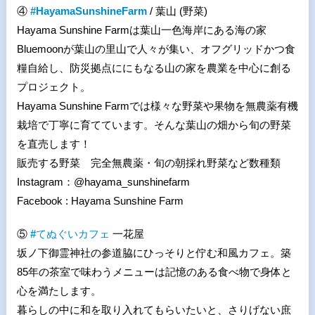
④
#HayamaSunshineFarm
/ 葉山 (野菜)
Hayama Sunshine Farmは葉山一色海岸にある海の家
Bluemoonが葉山の里山で人々が集い、オフグリッドかつ食
糧自給し、防災拠点ににもなる山の家を農業を中心に創る
プロジェクト。
Hayama Sunshine Farmでは様々な野菜や果物を無農薬有機
栽培で丁寧に育てています。そんな葉山の畑から旬の野菜
を直売します！
販売する野菜 完全無農薬・旬の朝採れ野菜など数種類
Instagram：@hayama_sunshinefarm
Facebook : Hayama Sunshine Farm
⑤
#
てぬぐいカフェ
一花屋
坂ノ下御霊神社の参道脇にひっそりと佇む和風カフェ。築
85年の茶室で味わうメニューは記憶のある食べ物で身体と
心を満たします。
暮らしの中に和を取り入れてもらいたいと、さりげない庶