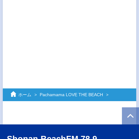
ホーム
Pachamama LOVE THE BEACH
Shonan BeachFM 78.9