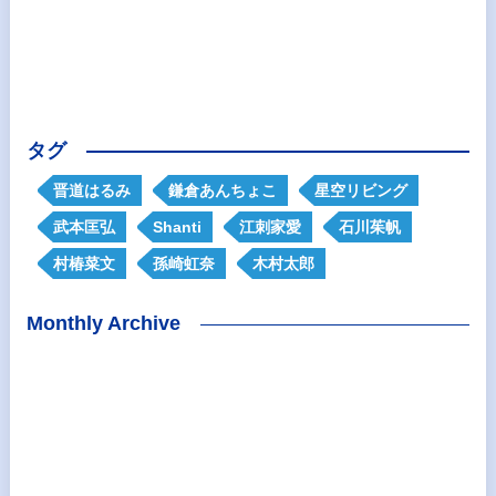
タグ
晋道はるみ
鎌倉あんちょこ
星空リビング
武本匡弘
Shanti
江刺家愛
石川茱帆
村椿菜文
孫崎虹奈
木村太郎
Monthly Archive