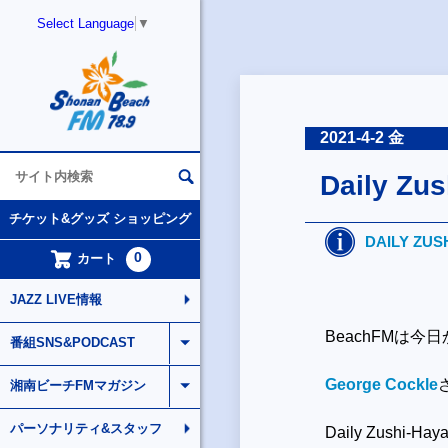
Select Language
▼
2021-4-2 金
Daily Z
チケット&グッズ ショッピング
DAILY ZUS
0
カート
JAZZ LIVE情報
BeachFMは
番組SNS&PODCAST
George Cockle
さ
湘南ビーチFMマガジン
パーソナリティ&スタッフ
Daily Zush