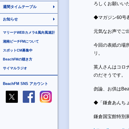
ろしくお願いい
週間タイムテーブル
◆マガジン60
お知らせ
元気なお声でご
マリーナWEBカメラ&風向風速計
湘南ビーチFMについて
今回の表紙の場
スポットCM募集中
リ。
BeachFMの聴き方
英人さんはコロ
サイマルラジオ
のだそうです。
BeachFM SNS アカウント
勿論、お供はBea
◆「鎌倉あんち
鎌倉国宝館特別