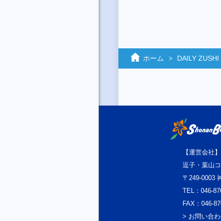
ホーム
DAILY ZUSHI
【運営会社】
逗子・葉山コ
〒249-000
TEL：046-87
FAX：046-87
> お問い合