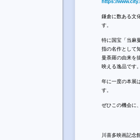
https://www.cit
鎌倉に数ある文
す。
特に国宝「当麻
指の名作として
曼荼羅の由来を
映える逸品です
年に一度の本展
す。
ぜひこの機会に
川喜多映画記念