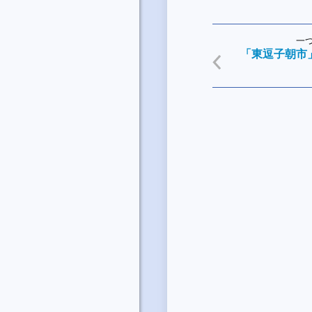
一
「東逗子朝市