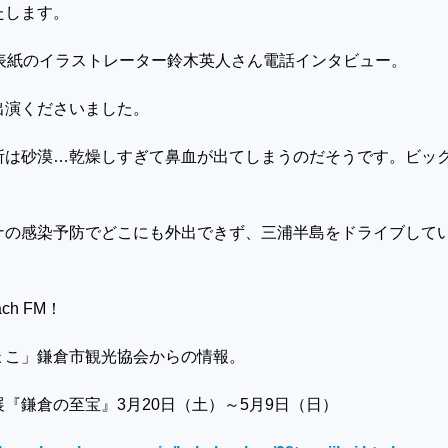
たします。
号表紙のイラストレーター鈴木英人さん電話インタビュー。
出演くださいました。
所は砂漠…乾燥しすぎて鼻血が出てしまうのだそうです。ビッ
ナの感染予防でどこにも外出できず、三浦半島をドライブして
ch FM！
ょこ」鎌倉市観光協会からの情報。
展『鎌倉の至宝』
3
月
20
日（土）～
5
月
9
日（日）