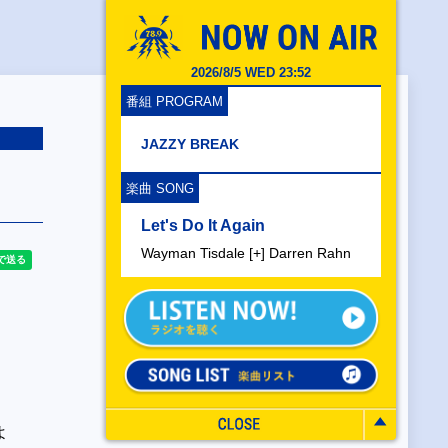
2026/8/5 WED 23:52
番組 PROGRAM
JAZZY BREAK
楽曲 SONG
Let's Do It Again
Wayman Tisdale [+] Darren Rahn
よ