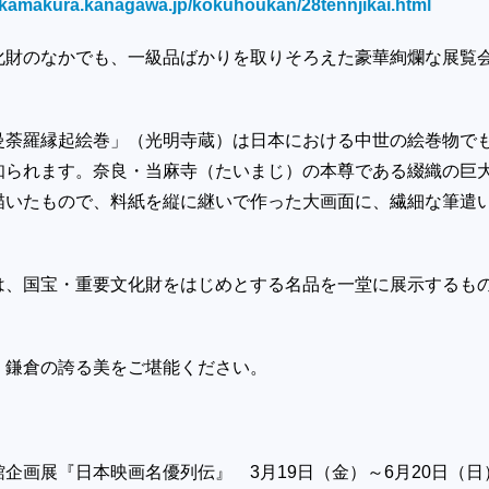
y.kamakura.kanagawa.jp/kokuhoukan/28tennjikai.html
化財のなかでも、一級品ばかりを取りそろえた豪華絢爛な展覧
曼荼羅縁起絵巻」（光明寺蔵）は日本における中世の絵巻物で
知られます。奈良・当麻寺（たいまじ）の本尊である綴織の巨
描いたもので、料紙を縦に継いで作った大画面に、繊細な筆遣
。
は、国宝・重要文化財をはじめとする名品を一堂に展示するも
、鎌倉の誇る美をご堪能ください。
館企画展『日本映画名優列伝』
3
月
19
日（金）～
6
月
20
日（日