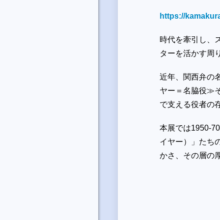
https://kamakur
時代を牽引し、
ターを活かす周
近年、関西弁の
ヤー＝名脇役≫
で支える役者の
本展では
1950-70
イヤー）」たち
かさ、その層の