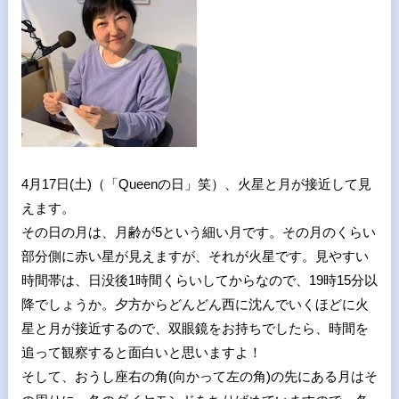
4
月
17
日
(
土
)
（「
Queen
の日」笑）、火星と月が接近して見
えます。
その日の月は、月齢が
5
という細い月です。その月のくらい
部分側に赤い星が見えますが、それが火星です。見やすい
時間帯は、日没後
1
時間くらいしてからなので、
19
時
15
分以
降でしょうか。夕方からどんどん西に沈んでいくほどに火
星と月が接近するので、双眼鏡をお持ちでしたら、時間を
追って観察すると面白いと思いますよ！
そして、おうし座右の角
(
向かって左の角
)
の先にある月はそ