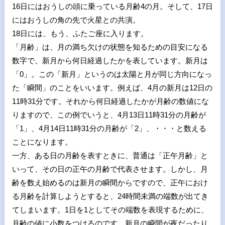
16
日にはおうしの頭に乗っている月齢
4
の月。そして、
17
日
にはおうしの角の先で火星との共演。
18
日には、もう、ふたご座に入ります。
「月齢」は、月の満ち欠けの状態を知るための目安になる
数字で、新月から何日経過したかを表しています。新月は
「
0
」。この「新月」というのは太陽と月が同じ方向になっ
た「瞬間」のことをいいます。例えば、
4
月の新月は
12
日の
11
時
31
分です。それから何日経過したかが月齢の数値にな
りますので、この例でいうと、
4
月
13
日
11
時
31
分の月齢が
「
1
」、
4
月
14
日
11
時
31
分の月齢が「
2
」、・・・と数える
ことになります。
一方、ある日の月齢を表すときに、普通は「正午月齢」と
いって、その日の正午の月齢で代表させます。しかし、月
齢を数え始めるのは新月の瞬間からですので、正午におけ
る月齢を計算しようとすると、
24
時間未満の端数が出てき
てしまいます。
1
日を
1
としてその端数を表現するために、
月齢の値に小数をつけるのです。新月の瞬間が夜だったり