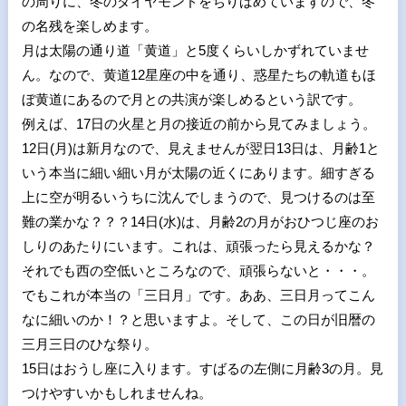
の周りに、冬のダイヤモンドをちりばめていますので、冬
の名残を楽しめます。
月は太陽の通り道「黄道」と
5
度くらいしかずれていませ
ん。なので、黄道
12
星座の中を通り、惑星たちの軌道もほ
ぼ黄道にあるので月との共演が楽しめるという訳です。
例えば、
17
日の火星と月の接近の前から見てみましょう。
12
日
(
月
)
は新月なので、見えませんが翌日
13
日は、月齢
1
と
いう本当に細い細い月が太陽の近くにあります。細すぎる
上に空が明るいうちに沈んでしまうので、見つけるのは至
難の業かな？？？
14
日
(
水
)
は、月齢
2
の月がおひつじ座のお
しりのあたりにいます。これは、頑張ったら見えるかな？
それでも西の空低いところなので、頑張らないと・・・。
でもこれが本当の「三日月」です。ああ、三日月ってこん
なに細いのか！？と思いますよ。そして、この日が旧暦の
三月三日のひな祭り。
15
日はおうし座に入ります。すばるの左側に月齢
3
の月。見
つけやすいかもしれませんね。