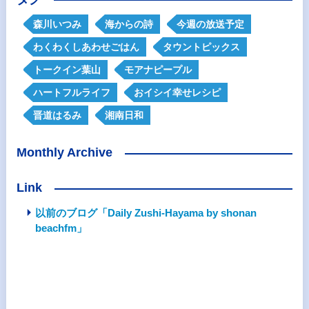
森川いつみ
海からの詩
今週の放送予定
わくわくしあわせごはん
タウントピックス
トークイン葉山
モアナピープル
ハートフルライフ
おイシイ幸せレシピ
晋道はるみ
湘南日和
Monthly Archive
Link
以前のブログ「Daily Zushi-Hayama by shonan
beachfm」