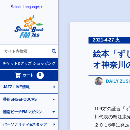
Select Language
▼
2021-4-27 火
絵本「ず
オ神奈川
チケット&グッズ ショッピング
0
カート
DAILY ZUS
JAZZ LIVE情報
番組SNS&PODCAST
109才の証言
湘南ビーチFMマガジン
川代表の蟹江康
パーソナリティ&スタッフ
２０１6年に発