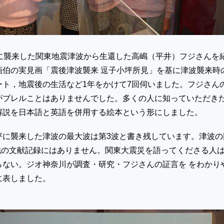
坪に襲来した関東地震津波から生還した高嶋（平井）フジさんを
画伯の実見画「震後津波襲来 逗子小坪所見」を基に津波襲来時
ート，地震後の生活など1年をかけて7回伺いました。フジさん
がブレルことはありませんでした。多くの人に知っていただき
解説を日本語と英語を併用する絵本という形にしました。
坪に襲来した津波の最大波は第3波と書き残しています。津波の
う他の文献記録にはありません。関東大震災を語ってくださる人
らない。ジオ神奈川が調査・研究・フジさんの証言を をわかり
に表しました。