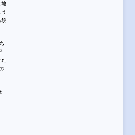
て地
よう
階段
光
平
れた
の
を