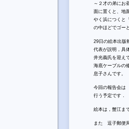
～２才の弟にお
面に置くと、地
やく浜につくと
の中ほどでゴー
29日の絵本出版
代表が説明，具
井光義氏を迎え
海底ケーブルの
息子さんです。
今回の報告会は
行う予定です．
絵本は，蟹江まで，
また 逗子郵便