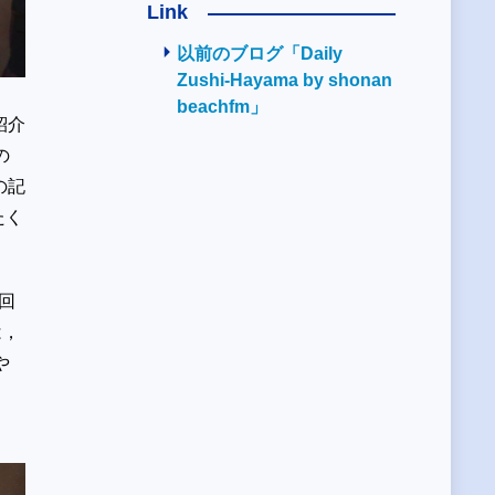
Link
以前のブログ「Daily
Zushi-Hayama by shonan
beachfm」
紹介
の
の記
たく
回
は，
や