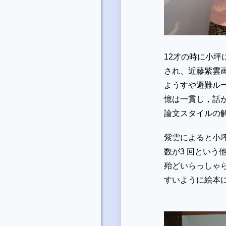
12才の時に小
され、近藤紫雲
ようすや避難ル
憶は一貫し，話
論文スタイルの
紫雲によると小
数が3 回とい
殆どいらっしゃ
すいように絵本