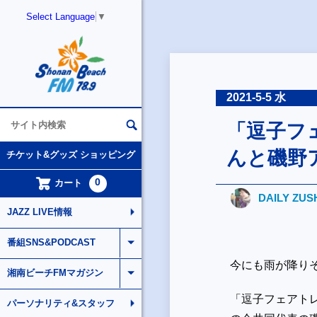
Select Language
▼
2021-5-5 水
「逗子フ
んと磯野
チケット&グッズ ショッピング
0
カート
DAILY ZUS
JAZZ LIVE情報
番組SNS&PODCAST
今にも雨が降り
湘南ビーチFMマガジン
「逗子フェアト
パーソナリティ&スタッフ