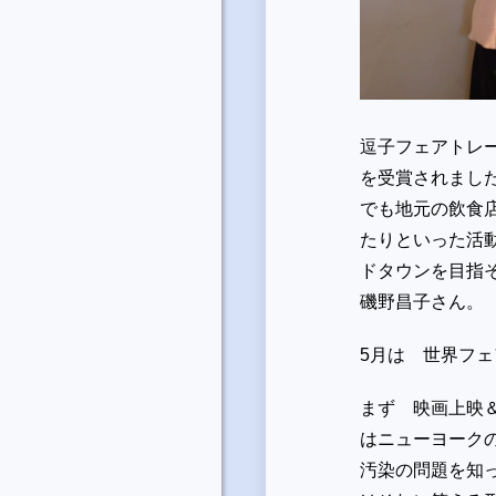
逗子フェアトレー
を受賞されまし
でも地元の飲食
たりといった活
ドタウンを目指
磯野昌子さん。
5月は 世界フ
まず 映画上映
はニューヨーク
汚染の問題を知