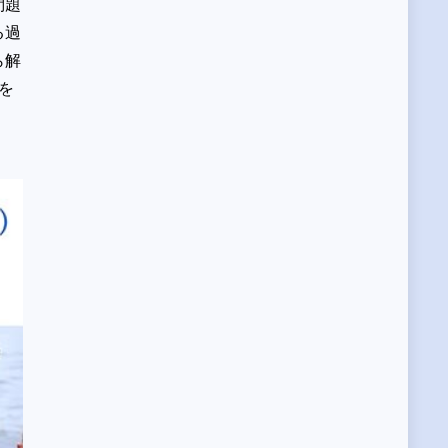
問題
る過
ら解
を