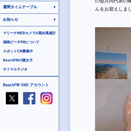
の会共同代表の
週間タイムテーブル
んをお迎えし
お知らせ
マリーナWEBカメラ&風向風速計
湘南ビーチFMについて
スポットCM募集中
BeachFMの聴き方
サイマルラジオ
BeachFM SNS アカウント