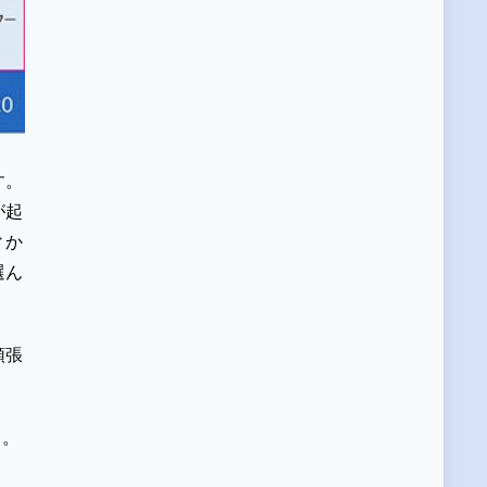
す。
が起
ィか
選ん
頑張
名。