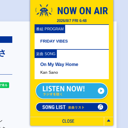
2026/8/7 FRI 6:48
番組 PROGRAM
FRIDAY VIBES
さ
楽曲 SONG
On My Way Home
Kan Sano
ン