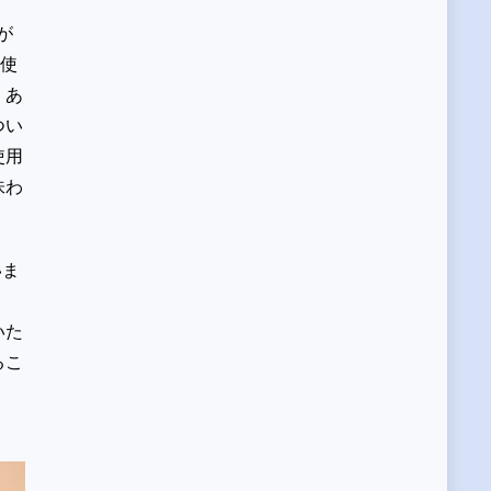
が
％使
、あ
つい
使用
味わ
いま
いた
るこ
。