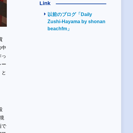
Link
以前のブログ「Daily
Zushi-Hayama by shonan
beachfm」
賞
の中
作っ
レー
」と
役
境
画で