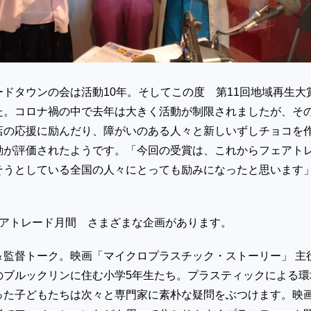
ドタウンの会は活動10年。そしてこの度 第11回地域再生大
た。コロナ禍の中で去年は大きく活動が制限されましたが、そ
店の応援に励んだり、障がいのある人々と新しいずしチョコを
動が評価されたようです。「今回の受賞は、これからフェアト
そうとしている全国の人々にとっても励みになったと思います
ェアトレード月間 さまざまな企画があります。
＆監督トーク。映画「マイクロプラスチック・ストーリー」 主
のブルックリンに住む小学5年生たち。プラスティックによる環
った子どもたちは次々と専門家に素朴な疑問をぶつけます。映