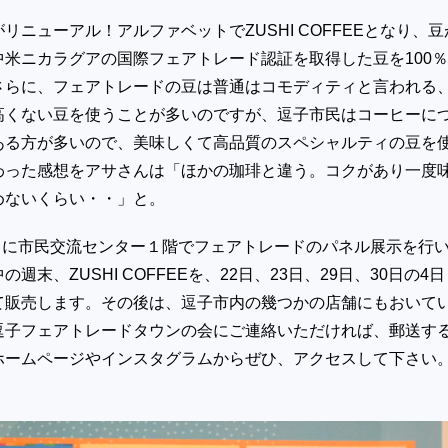
リニューアル！アルファベットでZUSHI COFFEEとなり、豆
中米ニカラグアの国際フェアトレード認証を取得した豆を100
さらに、フェアトレードの豆は普通はコモディティと言われる
高くない豆を使うことが多いのですが、逗子市民はコーヒーに
ある方が多いので、美味しくて高品質のスペシャルティの豆を
わった感想をアサさんは「ほかの珈琲と違う。コクがあり一度
めないくらい・・」と。
1日に市民交流センター１階でフェアトレードのパネル展示を行
週末、ZUSHI COFFEEを、22日、23日、29日、30日の4日
て販売します。その後は、逗子市内の幾つかの店舗にもおいて
逗子フェアトレードタウンの会にご連絡いただければ、郵送す
ホームページやインスタグラムからぜひ、アクセスして下さい