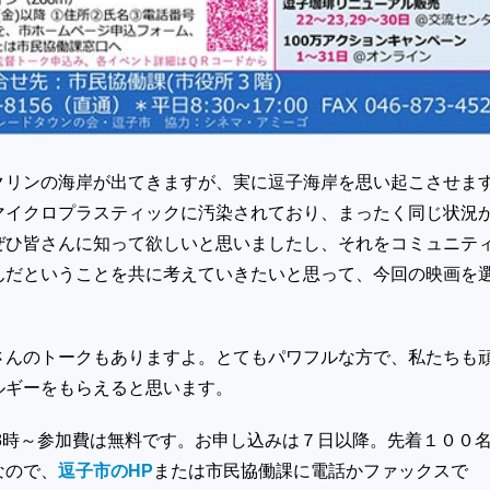
クリンの海岸が出てきますが、実に逗子海岸を思い起こさせま
マイクロプラスティックに汚染されており、まったく同じ状況
ぜひ皆さんに知って欲しいと思いましたし、それをコミュニテ
んだということを共に考えていきたいと思って、今回の映画を
さんのトークもありますよ。とてもパワフルな方で、私たちも
ルギーをもらえると思います。
18時～参加費は無料です。お申し込みは７日以降。先着１００
なので、
逗子市のHP
または市民協働課に電話かファックスで