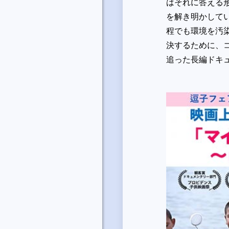
はそれに答える
を解き明かして
程でも環境を汚
決するために、
追った長編ドキ