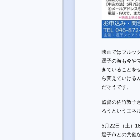
映画ではブルッ
逗子の海も今や
きていることを
ら変えていける
だそうです。
監督の佐竹敦子
ろうというエネ
5月22日（土）
逗子市との共催