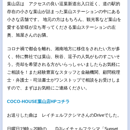
葉山店は アクセスの良い逗葉新道出入口近く、道の駅的
存在の小さな葉山が詰まった葉山ステーションの中にある
小さな店舗です。 地元の方はもちろん、観光客など葉山を
愛する皆様が立ち寄ってくださる葉山ステーションの左
奥、旭屋さんのお隣。
コロナ禍で都会を離れ、湘南地方に移住をされたい方が多
く、特に弊社では葉山、秋谷、逗子の人気がものすごいそ
う。売却を希望される方がいらっしゃいましたらお気軽に
ご相談を！また経験豊富なスタッフと金融機関、顧問税理
士・弁護士・司法書士がワンストップで相談をお受けしま
すので、まずはお気軽にご連絡ください。
COCO-HOUSE葉山店HPコチラ
お送りした曲は レイチェルフクシマさんのDriveでした。
日曜日19時～20時の DJレイチェルフクシマ「Sunset