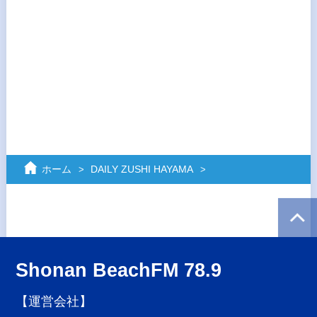
ホーム
DAILY ZUSHI HAYAMA
Shonan BeachFM 78.9
【運営会社】