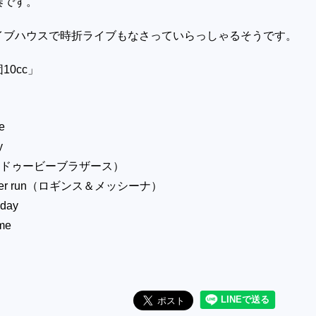
奏です。
イブハウスで時折ライブもなさっていらっしゃるそうです。
団
10cc
」
ke
y
obe（ドゥービーブラザース）
a river run（ロギンス＆メッシーナ）
iday
 me