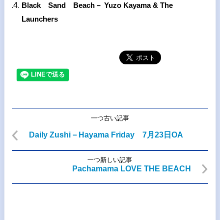
Black
Sand
Beach
－
Yuzo
Kayama
&
The
Launchers
一つ古い記事
Daily Zushi－Hayama Friday 7月23日OA
一つ新しい記事
Pachamama LOVE THE BEACH