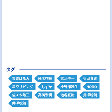
タグ
晋道はるみ
鈴木啓輔
宮治淳一
折田育造
星空リビング
しずか
小野瀬雅生
NORO
佐々木雄三
高橋宏明
池谷直樹
井澤聡朗
井澤聡朗