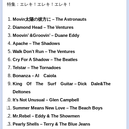
特集：エレキ！エレキ！エレキ！
Movin
太陽の彼方に –
The
Astronauts
Diamond
Head –
The
Ventures
Moovin’
&Groovin’ –
Duane
Eddy
Apache –
The
Shadows
Walk
Don’t
Run –
The
Ventures
Cry
For
A
Shadow –
The
Beatles
Telstar –
The
Tornadoes
Bonanza –
Al
Caiola
King
Of
The
Surf
Guitar –
Dick
Dale
&The
Deltones
It’s
Not
Unusual –
Glen
Campbell
Summer
Means
New
Love –
The
Beach
Boys
Mr.Rebel –
Eddy
&
The
Showmen
Pearly
Shells –
Terry
&
The
Blue
Jeans