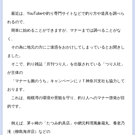
最近は、
YouTubeや釣り専門サイトなどで釣り方や道具を調べら
れる
ので、
簡単に始めることができますが、マナーまでは調べることがな
く、
その為に地元の方にご迷惑をおかけしてしまっているとお聞きし
ま
した。
そこで、釣り雑誌「月刊つり人」を出版されている「つり人社」
が主体の
「マナーも腕のうち」
キャンペーンにＪＴ神奈川支社も協力して
おります。
これは、相模湾の環境や景観を守り、
釣り人へのマナー啓発が目
的です。
例えば、茅ヶ崎の「たつみ釣具店」や網元料理萬象蔵丸、
養老乃
滝（柳島海岸店）などの