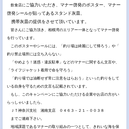
ご協力いただき、マナー啓発のポスター、
マナー
飲食店に
啓発シールが貼ってあるスタンド灰皿、
携帯灰皿の提供をさせて頂いています。
皆さんにご協力頂き、
相模湾のエリアー一体となってマナー啓発
を行っています。
このポスターやシールには、「釣り場は綺麗にして帰ろう」や「
釣り禁止場所には立ち入らない」
「やめよう！迷惑・違反駐車」などのマナーに関するん文言や、
「
ライフジャケット着用で命を守ろう」
「釣り場では油断せず常に注意をはらおう」
といった釣りをして
いる自身を守るための文言も記載されています
。
もし、
このキャンペーンにご協力いただける企業やお店の方がい
らっしゃ
いましたら、
ＪＴ神奈川支社 湘南支店 ０４６３－２１－００３８
までご連絡下さい。
地域課題であるマナーの取り組みの一つとして、
きれいな海を保