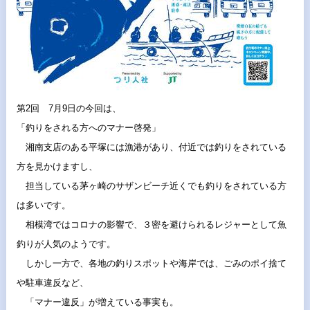
第2回 7月9日の今回は、
「釣りをされる方へのマナー啓発」
湘南支店のある平塚には漁港があり、
付近では釣りをされている
方を見かけますし、
担当している茅ヶ崎のサザンビーチ近くでも釣りをされている方
は
多いです。
相模湾ではコロナの影響で、
３密を避けられるレジャーとして魚
釣りが人気のようです。
しかし一方で、各地の釣りスポットや海岸では、
ごみのポイ捨て
や駐車違反など、
「マナー違反」が増えている事実も。