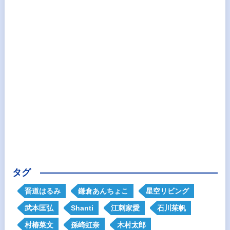
タグ
晋道はるみ
鎌倉あんちょこ
星空リビング
武本匡弘
Shanti
江刺家愛
石川茱帆
村椿菜文
孫崎虹奈
木村太郎