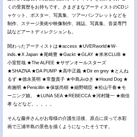
くの受賞歴をお持ちです。さまざまなアーティストのCDジ
ャケット、ポスター、写真集、ツアーパンフレットなどを
制作、ステージ美術や映像制作、雑誌、写真集、音楽専門
誌などアートディレクションも。
関わったアーティストは★access ★UVERworld★W-
inds.★X Japan ★尾崎豊 ★Gackt ★GLAY ★米米CLUB ★
小室哲哉 ★The ALFEE ★サザンオールスターズ
★SHAZNA ★DA PUMP ★高中正義 ★Dir en grey ★とんね
るず ★徳永英明 ★常盤貴子 ★中島みゆき ★Hound Dog ★
布施明 ★Penicillin ★保坂尚樹 ★細野晴臣 ★松山千春★モ
ーニング娘。 ★LUNA SEA ★REBECCA ★河村隆一 ★南佳
孝 などなど。。。。。
そんな藤井さんがお母様の介護生活後、原点に戻って水彩
画で三浦半島の景色を描くようになったそうです。