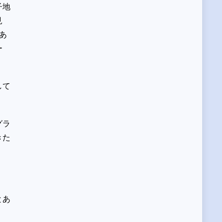
子地
見
あ
ー
して
グラ
きた
とあ