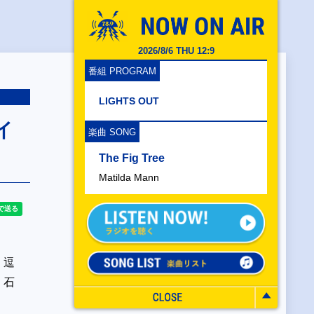
2026/8/6 THU 12:9
番組 PROGRAM
LIGHTS OUT
イ
楽曲 SONG
The Fig Tree
Matilda Mann
、逗
 石