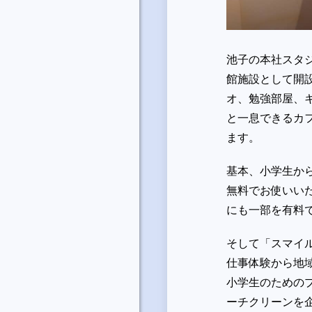
池子の本社スタジ
館施設として開
オ、勉強部屋、
と一息できるカ
ます。
基本、小学生か
無料でお使いい
にも一部を有料
そして「スマイ
仕事体験から地
小学生のための
ーチクリーンを