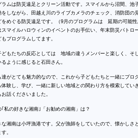
グラムは防災遠足とクリーン活動です。スマイルから沼間、池
動をしながら、田越え川のライブカメラのチェック、消防団の
どをめぐる防災遠足です。（9月のプログラムは 延期の可能性
はスマイルハロウィンのイベントのお手伝い、年末防災パトロ
どもプログラムしてます。
子どもたちの反応としては 地域の違うメンバーと楽しく、そ
いるように感じると石田さん。
も達がとても魅力的なので、これから子どもたちと一緒にプロ
ら体験し、学び、一緒に新しい地域との関わり方を模索してい
もお話くださいました。
の｢私の好きな湘南｣「お勧めの湘南」は？
南は小坪漁港です。父が漁師をしていたので、懐かしさ
感じます。