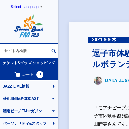
Select Language
▼
2021-9-9 木
逗子市体
ルボラン
チケット&グッズ ショッピング
0
カート
DAILY ZUS
JAZZ LIVE情報
番組SNS&PODCAST
「モアナピープ
湘南ビーチFMマガジン
子市体験学習施
パーソナリティ&スタッフ
田睦美さんです