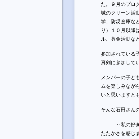
た。９月のプロ
域のクリーン活
学、防災倉庫な
り）１０月以降
ル、募金活動な
参加されている
真剣に参加して
メンバーの子ど
ムを楽しみなが
いと思いますと
そんな石田さん
～私の好きな湘
たたかさを