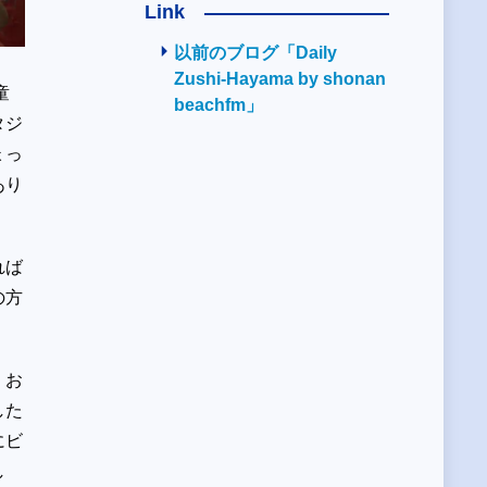
Link
以前のブログ「Daily
Zushi-Hayama by shonan
童
beachfm」
タジ
ょっ
あり
れば
の方
、お
した
にビ
し