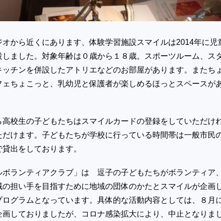
オから近くにあります、体験学習施設スマイルは2014年に児
設しました。対象年齢は０歳から１８歳。スポーツルーム、ス
キッチンを併設したアトリエなどのお部屋があります。またち
フェちょこっと、乳幼児と保護者が楽しめるほっとスペースが
ら高校生の子どもたちはスマイルカードの登録をしていただけ
ただけます。子どもたちが学校に行っている時間帯は一般市民
で貸出をしております。
ルボランティアクラブ」は 逗子の子どもたちがボランティア
域の担い手を目指すために地域の団体のかたとスマイルが企画
プログラムとなっています。具体的な活動内容としては、８月
企画しておりましたが、コロナ感染拡大により、中止となりま