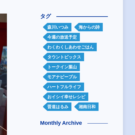
タグ
森川いつみ
海からの詩
今週の放送予定
わくわくしあわせごはん
タウントピックス
トークイン葉山
モアナピープル
ハートフルライフ
おイシイ幸せレシピ
晋道はるみ
湘南日和
Monthly Archive