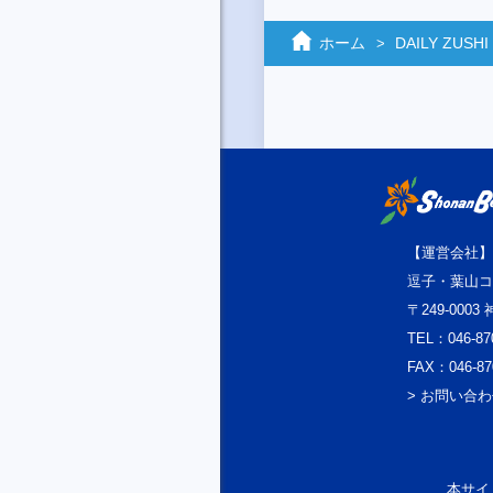
ホーム
DAILY ZUSHI
【運営会社】
逗子・葉山コ
〒249-000
TEL：046-87
FAX：046-87
> お問い合
本サイト