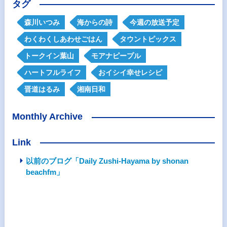
タグ
森川いつみ
海からの詩
今週の放送予定
わくわくしあわせごはん
タウントピックス
トークイン葉山
モアナピープル
ハートフルライフ
おイシイ幸せレシピ
晋道はるみ
湘南日和
Monthly Archive
Link
以前のブログ「Daily Zushi-Hayama by shonan
beachfm」