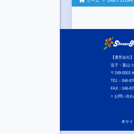
ホーム
DAILY ZUSHI
【運営会社】
逗子・葉山コ
〒249-000
TEL：046-87
FAX：046-87
> お問い合
本サイト