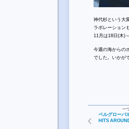
神代杉という大
ラボレーション
11月は18日(木
今週の海からのポエ
でした。いかが
一
ベルグローバルア
HITS AROUN