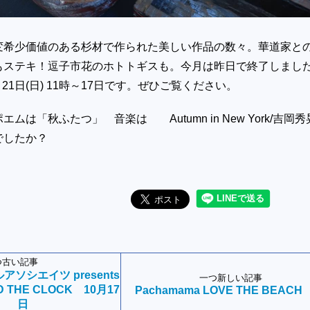
変希少価値のある杉材で作られた美しい作品の数々。華道家と
もステキ！逗子市花のホトトギスも。今月は昨日で終了しまし
)～21日(日) 11時～17日です。ぜひご覧ください。
ムは「秋ふたつ」 音楽は Autumn in New York/吉岡秀
でしたか？
つ古い記事
ソシエイツ presents
一つ新しい記事
D THE CLOCK 10月17
Pachamama LOVE THE BEACH
日