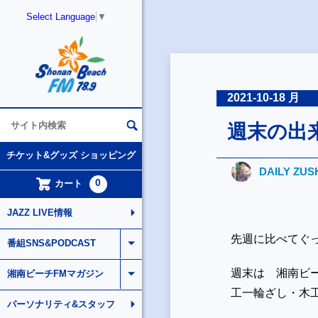
Select Language
▼
2021-10-18 月
週末の出
チケット&グッズ ショッピング
DAILY ZUS
0
カート
JAZZ LIVE情報
先週に比べてぐ
番組SNS&PODCAST
週末は 湘南ビー
湘南ビーチFMマガジン
工一輪ざし・木
パーソナリティ&スタッフ