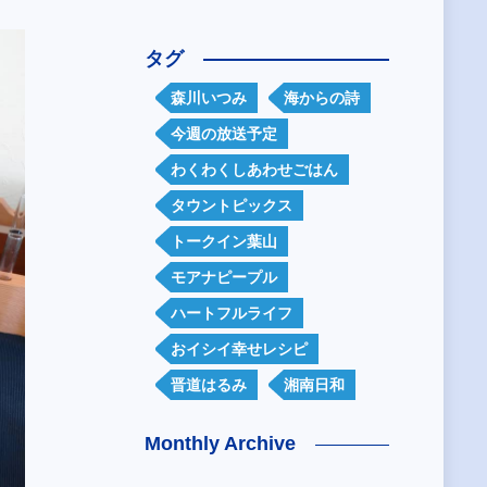
タグ
森川いつみ
海からの詩
今週の放送予定
わくわくしあわせごはん
タウントピックス
トークイン葉山
モアナピープル
ハートフルライフ
おイシイ幸せレシピ
晋道はるみ
湘南日和
Monthly Archive