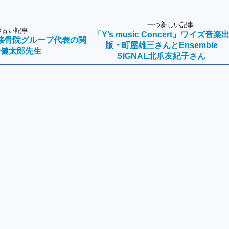
一つ新しい記事
つ古い記事
「Y’s music Concert」ワイズ音楽
接骨院グループ代表の関
版・町屋雄三さんとEnsemble
野健太郎先生
SIGNAL北爪友紀子さん