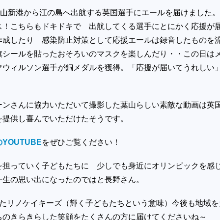
）葉山新港から江の島へ出航する英国選手にエールを届けました
ス！こちらもドキドキで 出航してくる選手にとにかく応援が
作成したり 感染防止対策として応援エールは録音したものを
旗シールを貼ったおそろいのマスクを楽しんだり・・この日は
マウィルソン選手が銅メダルを獲得。「応援が届いてうれしい
ーンさんに協力いただいて撮影した葉山らしい素敵な動画は英
を提供し喜んでいただけたそうです。
YOUTUBE
をぜひご覧ください！
を担っていく子どもたちに 少しでも身近にオリンピックを感
一生の思い出になったのではと長野さん。
えたリノケイキーズ（輝く子どもたちという意味）今後も地域を
ちのきらきらした笑顔をたくさんの方に届けてくださいね～