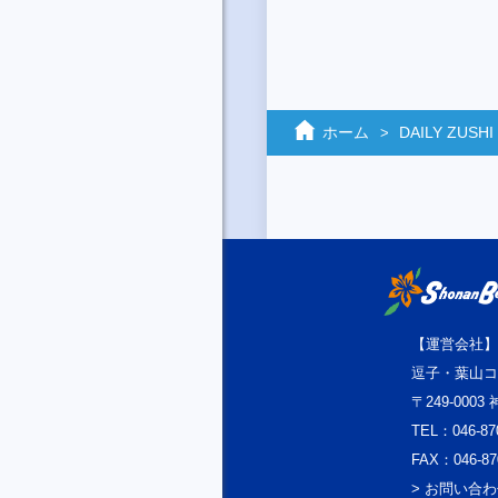
ホーム
DAILY ZUSHI
【運営会社】
逗子・葉山コ
〒249-000
TEL：046-87
FAX：046-87
> お問い合