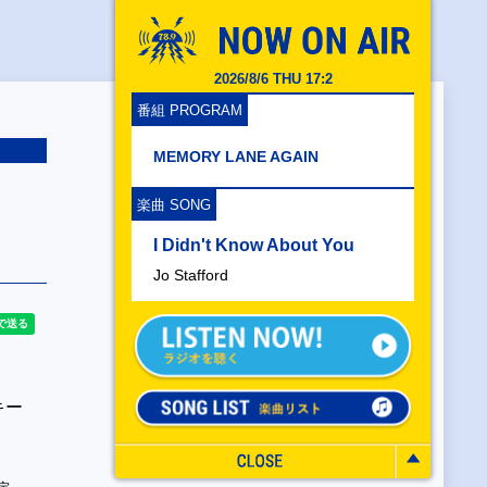
2026/8/6 THU 17:2
番組 PROGRAM
MEMORY LANE AGAIN
イ
楽曲 SONG
I Didn't Know About You
Jo Stafford
キー