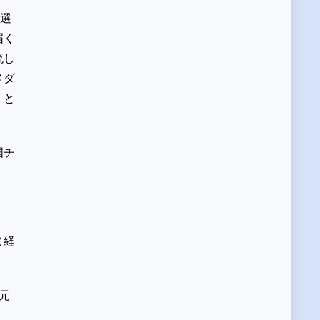
。選
届く
流し
メダ
」と
国チ
じ経
元