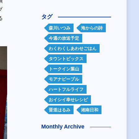
演
プ
タグ
る
森川いつみ
海からの詩
今週の放送予定
わくわくしあわせごはん
タウントピックス
トークイン葉山
モアナピープル
ハートフルライフ
おイシイ幸せレシピ
晋道はるみ
湘南日和
Monthly Archive