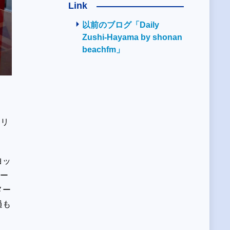
Link
以前のブログ「Daily
Zushi-Hayama by shonan
beachfm」
ーリ
ヨッ
チー
メー
過も