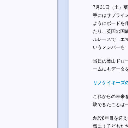
7月31日（土
手にはサプライ
ようにボードを
たり、英国の国
ルレースで エ
いうメンバーも
当日の葉山ドロ
ームにもデータ
リノケイキーズの
これからの未来
験できたことは
創設8年目を迎
気に！子どもた