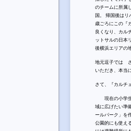
のチームに所属
国。 帰国後はリ
歳ごろにこの『
良くなり、カル
ットサルの日本
後横浜エリアの
地元逗子では 
いただき、本当
さて、『カルチ
現在の小学生向
域に広げたい準
ールパーク」を
公園的にも使え