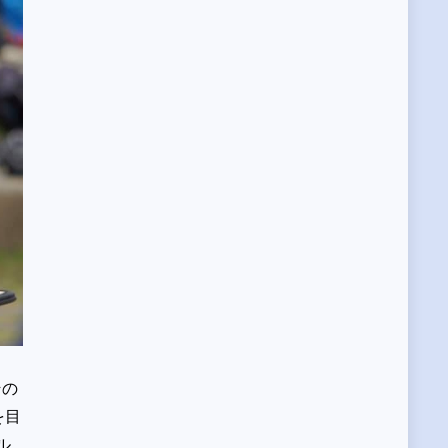
その
を目
ル