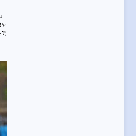
コ
僕や
を伝