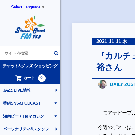
Select Language
▼
2021-11-11 木
『カルチ
裕さん
チケット&グッズ ショッピング
0
カート
DAILY ZUS
JAZZ LIVE情報
番組SNS&PODCAST
「モアナピープ
湘南ビーチFMマガジン
今週のゲストは
パーソナリティ&スタッフ