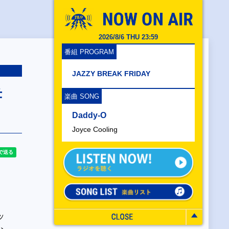
2026/8/6 THU 23:59
番組 PROGRAM
JAZZY BREAK FRIDAY
孝
楽曲 SONG
Daddy-O
Joyce Cooling
ッ