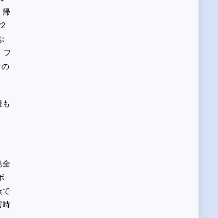
、帰
2
ぶ
、フ
その
援も
島全
ボ
族で
害時