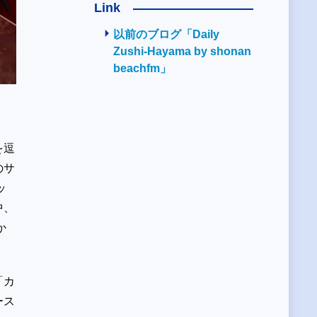
Link
以前のブログ「Daily
Zushi-Hayama by shonan
beachfm」
を逗
のサ
ッ
中、
か
「カ
ース