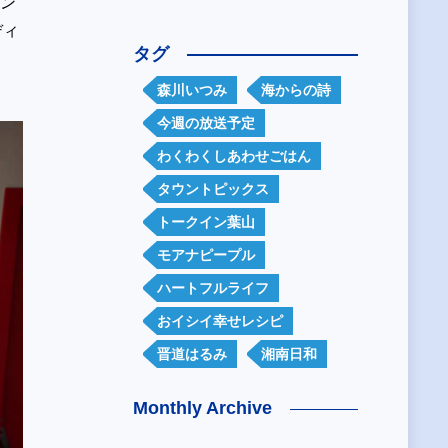
ジン
ディ
タグ
森川いつみ
海からの詩
今週の放送予定
わくわくしあわせごはん
タウントピックス
トークイン葉山
モアナピープル
ハートフルライフ
おイシイ幸せレシピ
晋道はるみ
湘南日和
Monthly Archive