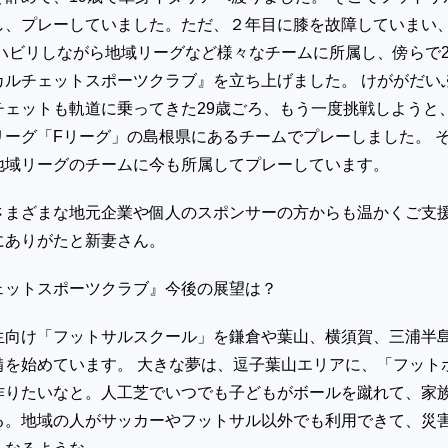
し、プレーしていました。ただ、２年目に膝を故障していまい
ハビリしながら地域リーグなど様々なチームに所属し、傍らで2
カルチェットスポーツクラブ』を立ち上げました。 けががだい
チェットも軌道に乗ってきた29歳ごろ、もう一度挑戦しようと
リーグ「Fリーグ」の島根県にあるチームでプレーしました。 
地域リーグのチームに今も所属してプレーしています。
さまざまな地元企業や個人のスポンサーの方からも温かくご支
にありがたと新妻さん。
ェットスポーツクラブ』今後の展望は？
け「フットサルスクール」を鎌倉や葉山、横須賀、三浦半
備を始めています。 大きな夢は、逗子葉山エリアに、「フット
作りたいなと。人工芝でいつでも子どもがボールを蹴れて、家
る。地域の人がサッカーやフットサル以外でも利用できて、災