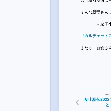
には避難場所に
そんな新妻さん
～逗子小学校
『カルチェット
または 新倉さ
一
葉山駅伝202
と