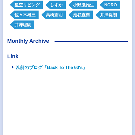
星空リビング
しずか
小野瀬雅生
NORO
佐々木雄三
高橋宏明
池谷直樹
井澤聡朗
井澤聡朗
Monthly Archive
Link
以前のブログ「Back To The 60's」