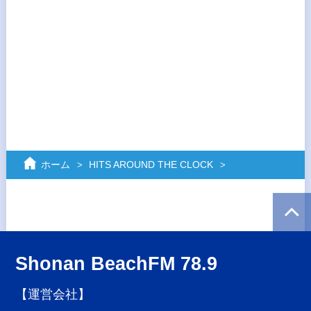
ホーム
HITS AROUND THE CLOCK
Shonan BeachFM 78.9
【運営会社】