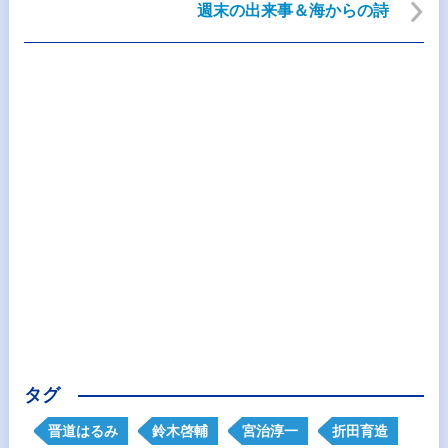
週末の出来事＆海からの詩
タグ
晋道はるみ
鈴木啓輔
宮治淳一
折田育造