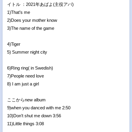
イトル ：
2021
年あばよ(主役アバ)
1)That’s me
2)Does your mother know
3)The name of the game
4)Tiger
5) Summer night city
6)Ring ring( in Swedish)
7)People need love
8) I am just a girl
ここから
new album
9)when you danced with me 2:50
10)Don’t shut me down 3:56
11)Little things 3:08