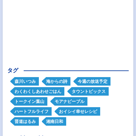
タグ
森川いつみ
海からの詩
今週の放送予定
わくわくしあわせごはん
タウントピックス
トークイン葉山
モアナピープル
ハートフルライフ
おイシイ幸せレシピ
晋道はるみ
湘南日和