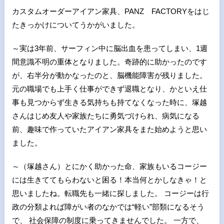
カスタムオーダーアイアン家具、PANZ FACTORYをはじ
たきっかけについてうかがいました。
～実は3年前、サーフィン中に脳出血を患ってしまい、1週
間意識不明の重体となりました。奇跡的に助かったのです
が、右半分が動かなったのと、脳機能障害が残りました。
元の職場でも上手く仕事ができず退職となり、かといえ仕
事も見つからず生きる気持ちも持てなくなった時に、塚越
さんはじめ友人や家族たちに勇気づけられ、病気になる
前、趣味で作っていたアイアン家具をまた始めようと思い
ました。
～（塚越さん）とにかく助かった命、家族もいるコージー
には生きててもらわないと困る！本当何とかしなきゃ！と
思いましたね。転職先も一緒に探しました。 コージーは行
政の分類よれば障がい者のなかでは“軽い”部類になるそう
で、 社会保障の制度に乗ってきませんでした。 一方で、