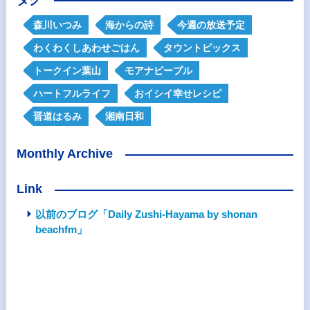
タグ
森川いつみ
海からの詩
今週の放送予定
わくわくしあわせごはん
タウントピックス
トークイン葉山
モアナピープル
ハートフルライフ
おイシイ幸せレシピ
晋道はるみ
湘南日和
Monthly Archive
Link
以前のブログ「Daily Zushi-Hayama by shonan
beachfm」