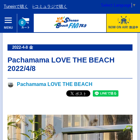
Select Language
▼
Tuneinで聴く
i-コミュラジで聴く
0
2022-4-8 金
Pachamama LOVE THE BEACH
2022/4/8
Pachamama LOVE THE BEACH