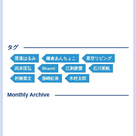
タグ
晋道はるみ
鎌倉あんちょこ
星空リビング
武本匡弘
Shanti
江刺家愛
石川茱帆
村椿菜文
孫崎虹奈
木村太郎
Monthly Archive