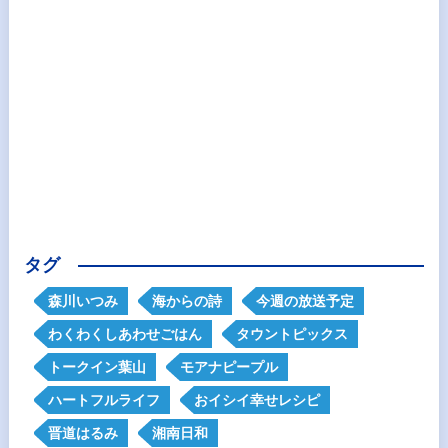
タグ
森川いつみ
海からの詩
今週の放送予定
わくわくしあわせごはん
タウントピックス
トークイン葉山
モアナピープル
ハートフルライフ
おイシイ幸せレシピ
晋道はるみ
湘南日和