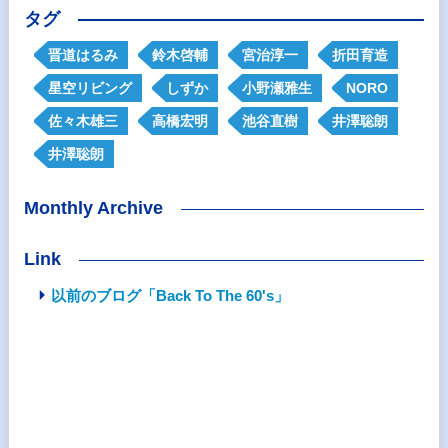
タグ
晋道はるみ
鈴木啓輔
宮治淳一
折田育造
星空リビング
しずか
小野瀬雅生
NORO
佐々木雄三
高橋宏明
池谷直樹
井澤聡朗
井澤聡朗
Monthly Archive
Link
以前のブログ「Back To The 60's」