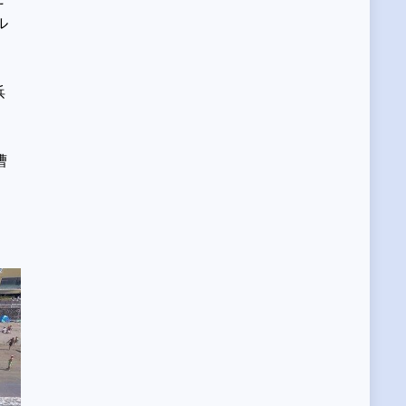
ル
浜
漕