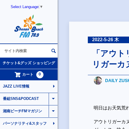
Select Language
▼
2022-5-26 木
「アウト
リガーカ
チケット&グッズ ショッピング
0
カート
DAILY ZUS
JAZZ LIVE情報
番組SNS&PODCAST
明日はお天気荒
湘南ビーチFMマガジン
アウトリガーカヌ
パーソナリティ&スタッフ