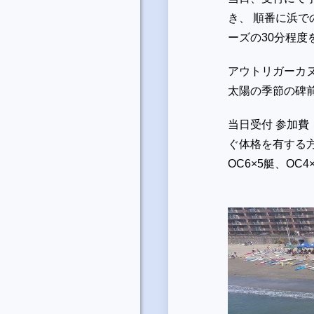
き、 順番に浜
ーズの30分程度
アウトリガーカ
太陽の季節の碑
当日受付 参加費
ぐ体格を有する
OC6×5艇、O