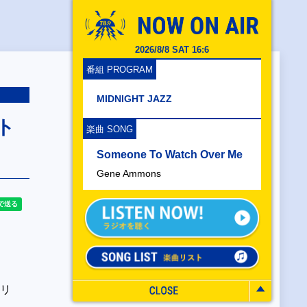
2026/8/8 SAT 16:6
番組 PROGRAM
MIDNIGHT JAZZ
ト
楽曲 SONG
Someone To Watch Over Me
Gene Ammons
トリ