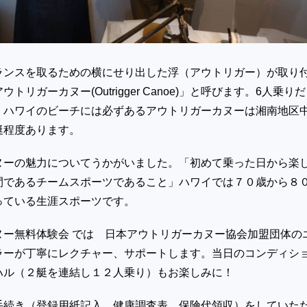
ランスを取るための横にせり出した浮（アウトリガー）が取り
トリガーカヌー(Outrigger Canoe)」と呼びます。6人乗り
。ハワイのビーチには必ずあるアウトリガーカヌーは湘南地区
艇程度あります。
ヌーの魅力についてうかがいました。「初めて乗った日から楽
間であるチームスポーツであること」ハワイでは７０歳から８
っている生涯スポーツです。
ヌー無料体験会 では 日本アウトリガーカヌー協会加盟団体の
ラーが丁寧にレクチャー、サポートします。当日のコンディシ
ハル（２艇を連結し１２人乗り）もお楽しみに！
手続き（登録用紙記入、健康調査表、保険代領収）をしていた