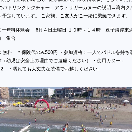
でのパドリングレクチャー、アウトリガーカヌーの説明→湾内ク
を予定しています。 ご家族、ご友人がご一緒に乗艇できます。
ヌー無料体験会 6月４日土曜日 １０時～１４時 逗子海岸東
前 集合
：無料 ＊保険代のみ500円 ・参加資格：一人でパドルを持ち
方（幼児は安全上の理由でご遠慮ください） ・使用カヌー：
C4×2 ・濡れても大丈夫な装備でお越しください。