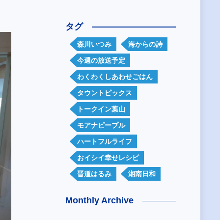
タグ
森川いつみ
海からの詩
今週の放送予定
わくわくしあわせごはん
タウントピックス
トークイン葉山
モアナピープル
ハートフルライフ
おイシイ幸せレシピ
晋道はるみ
湘南日和
Monthly Archive