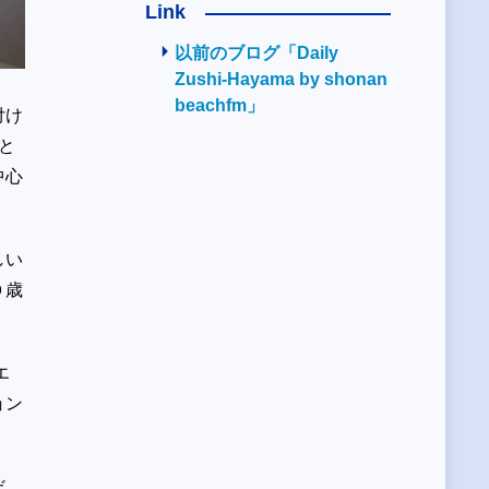
Link
以前のブログ「Daily
Zushi-Hayama by shonan
beachfm」
付け
だと
中心
しい
０歳
エ
ョン
だ