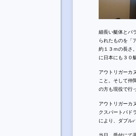
細長い艇体とバ
られたものを「アウ
約１３ｍの長さ
に日本にも３０
アウトリガーカ
こと。そして仲
の方も現役で行
アウトリガーカ
クスパートパド
により、ダブル
当日、受付にて