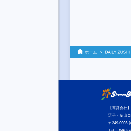
ホーム
DAILY ZUSHI
【運営会社】
逗子・葉山コ
〒249-000
TEL：046-87