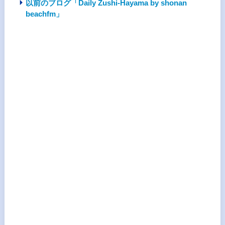
以前のブログ「Daily Zushi-Hayama by shonan
beachfm」