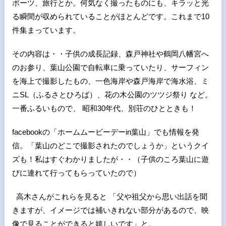
ポーツ、旅行とか。何気なく撮ったものにも、キラッと光
る瞬間が収められていることがほとんどです。これまで10
件集まっています。
その内容は・・子供の成長記録、森戸神社や鶴岡八幡宮へ
のお参り、葉山公園で自転車に乗っていたり、サーフィン
を海上で撮影したもの、一色海岸や森戸海岸で海水浴、ミ
ニSL（ふるさとひろば）、花の木公園のツツジ祭り など。
一番ふるいもので、 昭和30年代、別荘のひとときも！
facebookの「ホームムービーデーin葉山」でも情報を発
信。「葉山のどこで撮影されたのでしょうか」というクイ
ズも！私はすぐわかりましたが・・（子供のころ葉山に遊
びに連れて行ってもらっていたので）
高木さんがこれらを見ると 「父や祖父から思い出話を聞
きますが、イメージでは補いきれない部分があるので、映
像で見ることができると嬉しいです」と。