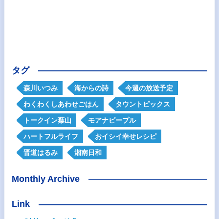
タグ
森川いつみ
海からの詩
今週の放送予定
わくわくしあわせごはん
タウントピックス
トークイン葉山
モアナピープル
ハートフルライフ
おイシイ幸せレシピ
晋道はるみ
湘南日和
Monthly Archive
Link