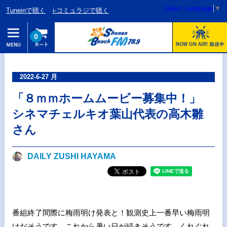
Select Language
▼
Tuneinで聴く
i-コミュラジで聴く
0
2022-6-27 月
「８ｍｍホームムービー募集中！」
シネマチェルキオ葉山代表の高木雛
さん
DAILY ZUSHI HAYAMA
番組終了間際に梅雨明け発表と！観測史上一番早い梅雨明
けだそうです。これから暑い日が続きそうです。くれぐれ