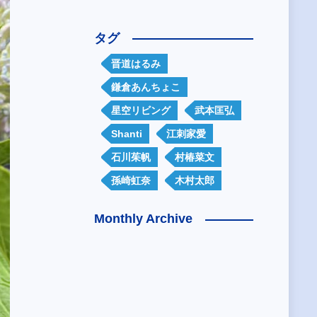
タグ
晋道はるみ
鎌倉あんちょこ
星空リビング
武本匡弘
Shanti
江刺家愛
石川茱帆
村椿菜文
孫崎虹奈
木村太郎
Monthly Archive