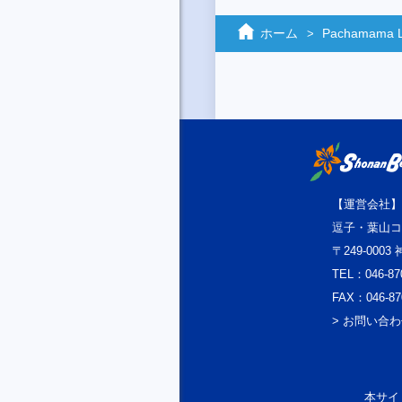
ホーム
Pachamama 
【運営会社】
逗子・葉山コ
〒249-000
TEL：046-87
FAX：046-87
> お問い合
本サイト