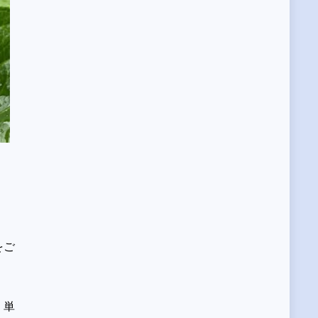
をご
、単