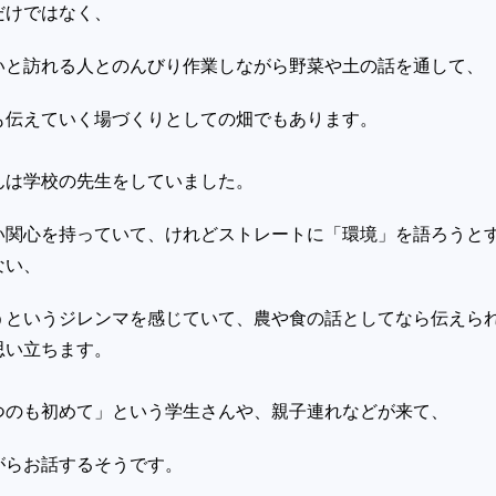
だけではなく、
いと
訪れる人とのんびり作業しながら野菜や土の話を通して、
も伝えていく場づくりとしての畑でもあります。
んは学校の先生をしていました。
い
関心を持っていて、けれどストレートに「環境」を語ろうと
ない、
うというジレンマを感じていて
、農や食の話としてなら伝えら
思い立ちます。
つのも初めて」という学生さんや、親子連れなどが
来て、
がらお話するそうです。