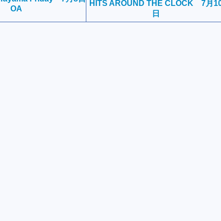
HITS AROUND THE CLOCK 7月1
OA
日