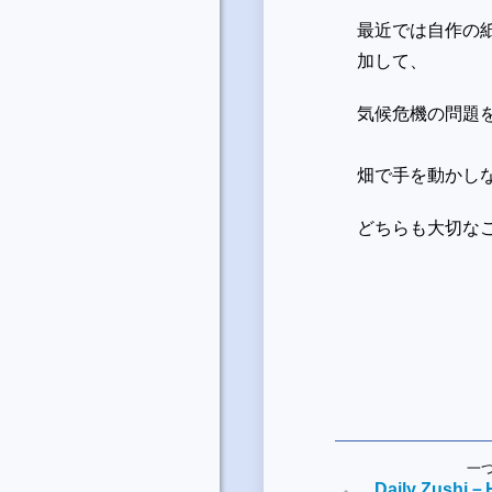
最近では自作の
加して、
気候危機の問
題
畑で手を動かし
どちらも大切な
一
Daily Zushi