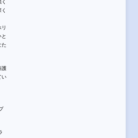
強く
深く
ホリ
いと
なた
養護
てい
、
プ
ラ