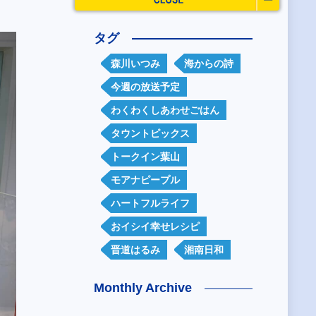
タグ
森川いつみ
海からの詩
今週の放送予定
わくわくしあわせごはん
タウントピックス
トークイン葉山
モアナピープル
ハートフルライフ
おイシイ幸せレシピ
晋道はるみ
湘南日和
Monthly Archive