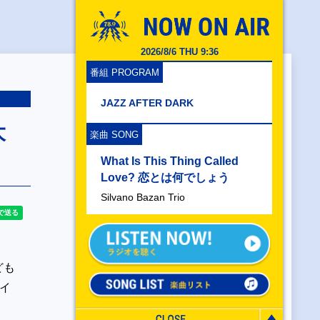
2026/8/6 THU 9:36
番組 PROGRAM
JAZZ AFTER DARK
大
楽曲 SONG
What Is This Thing Called
Love? 恋とは何でしょう
Silvano Bazan Trio
ども
イ