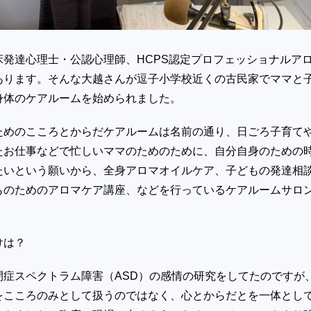
床発達心理士・公認心理師、HCPS認定プロフェッショナルア
あります。そんな大越さんが逗子小学校近くの古民家でママと
身体のケアルームを始められました。
ためのこころとからだケアルームは名前の通り、日ごろ子育て
たお仕事などで忙しいママのためのために、自分自身のための
たいという願いから、全身アロマオイルケア、子どもの発達相
ものためのアロマケア講座、などを行っているケアルームサロ
けは？
閉症スペクトラム障害（ASD）の感情の研究をしてたのですが
をこころのみとして扱うのではなく、心とからだとを一体とし