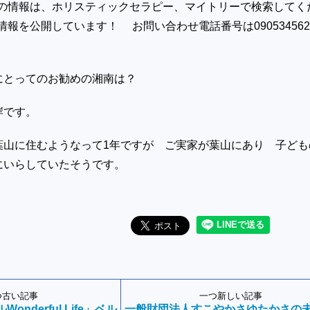
さんの情報は、ホリスティックセラピー、マイトリーで検索してく
ram情報を公開しています！ お問い合わせ電話番号は090534562
にとってのお勧めの湘南は？
岸です。
山に住むようなって1年ですが ご実家が葉山にあり 子ども
にいらしていたそうです。
つ古い記事
一つ新しい記事
nderful Life」ベル
一般財団法人すこやかさゆたかさの