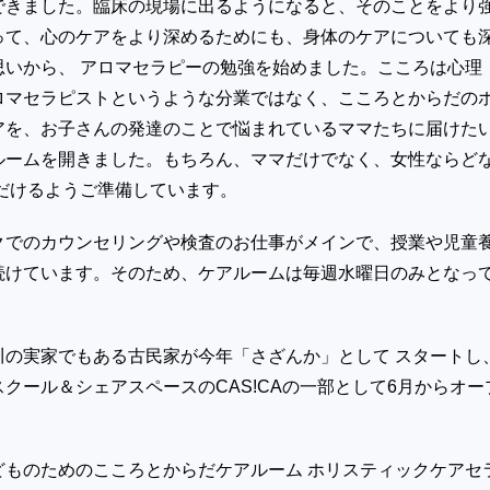
できました。臨床の現場に出るようになると、そのことをより
って、心のケアをより深めるためにも、身体のケアについても
思いから、 アロマセラピーの勉強を始めました。こころは心理
ロマセラピストというような分業ではなく、こころとからだの
アを、お子さんの発達のことで悩まれているママたちに届けた
ルームを開きました。もちろん、ママだけでなく、女性ならど
ただけるようご準備しています。
クでのカウンセリングや検査のお仕事がメインで、授業や児童
続けています。そのため、ケアルームは毎週水曜日のみとなっ
川の実家でもある古民家が今年「さざんか」として スタートし
クール＆シェアスペースのCAS!CAの一部として6月からオー
どものためのこころとからだケアルーム ホリスティックケアセ