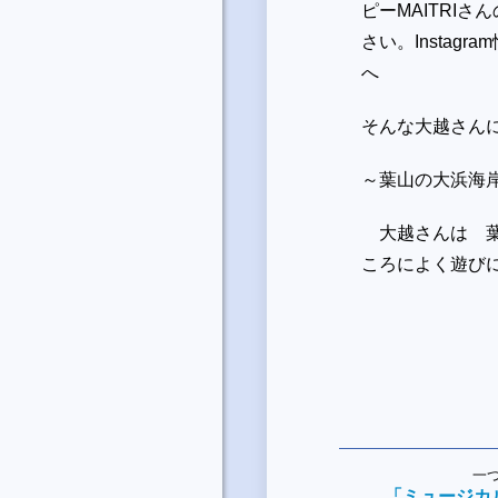
ピーMAITRI
さい。Instag
へ
そんな大越さん
～葉山の大浜海
大越さんは 葉
ころによく遊び
一
「ミュージカルWo