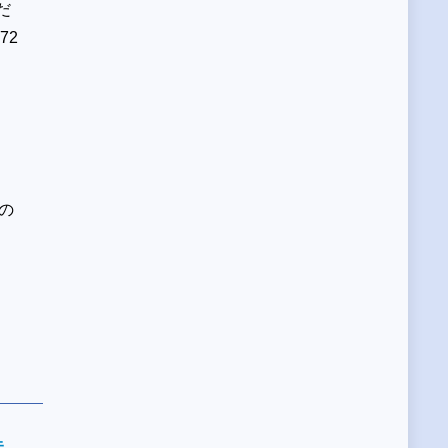
だ
72
の
未