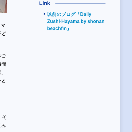
Link
以前のブログ「Daily
Zushi-Hayama by shonan
ロマ
beachfm」
子ど
やご
時間
談、
ンと
、そ
てみ