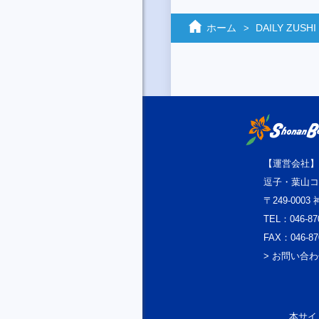
ホーム
DAILY ZUSHI
【運営会社】
逗子・葉山コ
〒249-000
TEL：046-87
FAX：046-87
> お問い合
本サイト