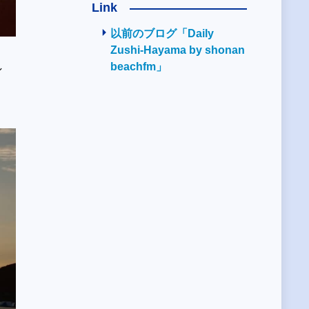
Link
以前のブログ「Daily
Zushi-Hayama by shonan
し
beachfm」