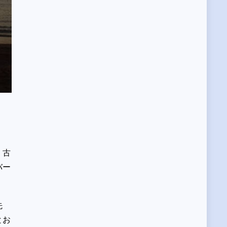
 古
バー
先
とお