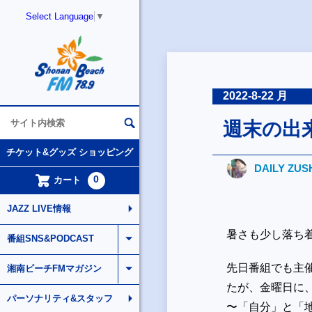
Select Language
▼
2022-8-22 月
週末の出
チケット&グッズ ショッピング
DAILY ZUS
0
カート
JAZZ LIVE情報
暑さも少し落ち
番組SNS&PODCAST
先日番組でも主
湘南ビーチFMマガジン
たが、金曜日に
パーソナリティ&スタッフ
〜「自分」と「