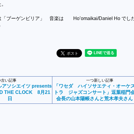
た。
ブーゲンビリア」 音楽は Ho’omaikai/Daniel Ho でし
？
つ古い記事
一つ新しい記事
ソシエイツ presents
「ワセダ ハイソサエティ・オーケ
ND THE CLOCK 8月21
トラ ジャズコンサート」逗葉稲門
日
会長の山本陽帳さんと荒木孝夫さん