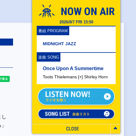
2026/8/7 FRI 15:50
番組 PROGRAM
MIDNIGHT JAZZ
楽曲 SONG
Once Upon A Summertime
Toots Thielemans [+] Shirley Horn
まし
る」