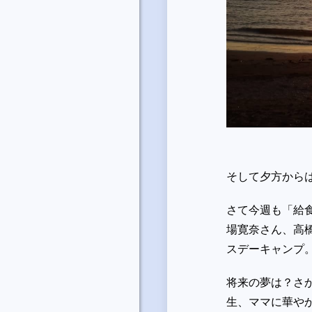
そして夕方から
さて今週も「給
場寛奈さん、高
スデーキャンプ
将来の夢は？さ
生、ママに華や