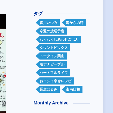
タグ
森川いつみ
海からの詩
今週の放送予定
わくわくしあわせごはん
タウントピックス
トークイン葉山
モアナピープル
ハートフルライフ
おイシイ幸せレシピ
晋道はるみ
湘南日和
Monthly Archive