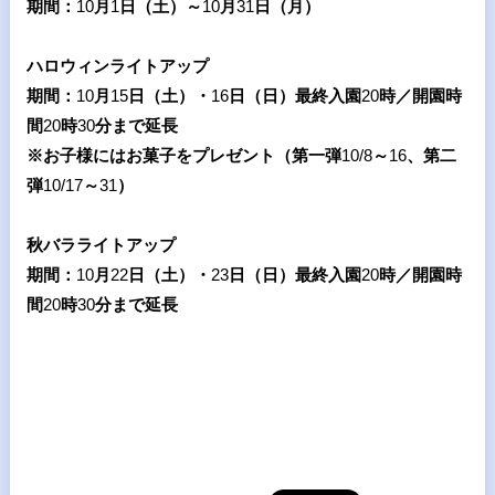
期間：
10
月
1
日（土）～
10
月
31
日（月）
ハロウィンライトアップ
期間：
10
月
15
日（土）・
16
日（日）最終入園
20
時／開園時
間
20
時
30
分まで延長
※お子様にはお菓子をプレゼント（第一弾
10/8
～
16
、第二
弾
10/17
～
31
）
秋バラライトアップ
期間：
10
月
22
日（土）・
23
日（日）最終入園
20
時／開園時
間
20
時
30
分まで延長