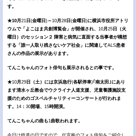
す。
★10
月
21
日
(
金曜日
)
～
10
月
28
日
(
金曜日
)
に横浜市役所アトリ
ウムで「よこはま共創博覧会」が開催され、
10
月
25
日（火
曜日）のセッション２ 障害と病気に直面する当事者が構想
する「誰一人取り残さないケア社会」に関連して
ALS
患者
さんの作品の展示があります。
てんこちゃんのフォト俳句も展示されるとの事です。
★
10
月
29
日（土）には京浜急行
(
各駅停車
)
｢南太田｣にあり
ます清水ヶ丘教会でウクライナ人道支援、児童養護施設支
援のためのゴスペルチャリティーコンサートが行われま
す。
14
：
30
開場、
15
時開演。
てんこちゃんの曲も
1
曲歌われます。
今日は鉄道の日ですので、伝言板のフォト俳句をご紹介し