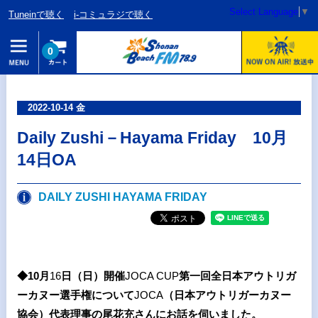
Select Language
▼
Tuneinで聴く
i-コミュラジで聴く
0
2022-10-14 金
Daily Zushi－Hayama Friday 10月
14日OA
DAILY ZUSHI HAYAMA FRIDAY
◆10
月
16
日（日）開催
JOCA CUP
第一回全日本アウトリガ
ーカヌー選手権について
JOCA
（日本アウトリガーカヌー
協会）代表理事の尾花充さんにお話を伺いました。