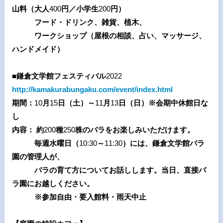
山料（大人
400
円／小学生
200
円）
フード・ドリンク、雑貨、植木、
ワークショップ（屋根の相談、占い、マッサージ、
ハンドメイド）
■鎌倉文学館フェスティバル
2022
http://kamakurabungaku.com/event/index.html
期間：
10
月
15
日（土）～
11
月
13
日（日）※会期中休館日な
し
内容： 約
200
種
250
株のバラをお楽しみいただけます。
毎週水曜日（
10:30
～
11:30
）には、鎌倉文学館バラ
園の管理人が、
バラの育て方についてお話しします。当日、直接バ
ラ園にお越しください。
※参加自由・要入館料・雨天中止