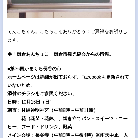
てんこちゃん。こちらこそありがとう！ご冥福をお祈りし
ます。
◆「鎌倉あんちょこ」鎌倉市観光協会からの情報。
■第
36
回かまくら長谷の市
ホームページは詳細が出ておらず、
Facebook
も更新されて
いないため、
添付のチラシをご参照ください。
日時：
10
月
16
日（日）
朝市：甘縄神明神宮（午前
8
時～午前
11
時）
花（花苗・花鉢）、焼き立てパン・スイーツ・コー
ヒー、フード・ドリンク、野菜
メイン会場：長谷寺（午前
9
時～午後
4
時）※雨天中止 入