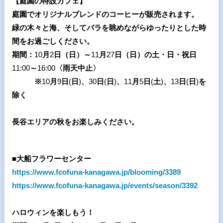
【庭園の特設カフェ】
庭園でオリジナルブレンドのコーヒーが販売されます。
緑の木々と海、そしてバラを眺めながらゆったりとした時
間をお過ごしください。
期間：
10
月
2
日（日）～
11
月
27
日（日）の土・日・祝日
11:00
～
16:00
〈雨天中止〉
※
10
月
9
日
(
日
)
、
30
日
(
日
)
、
11
月
5
日
(
土
)
、
13
日
(
日
)
を
除く
長谷エリアの秋をお楽しみください。
■大船フラワーセンター
https://www.fcofuna-kanagawa.jp/blooming/3389
https://www.fcofuna-kanagawa.jp/events/season/3392
ハロウィンを楽しもう！