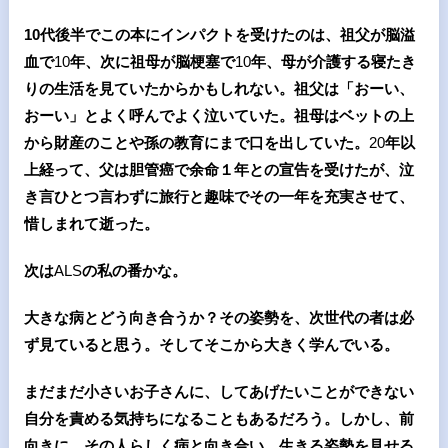
10
代後半でこの本にインパクトを受けたのは、祖父が脳溢
血で
10
年、次に祖母が脳梗塞で
10
年、母が介護する寝たき
りの生活を見ていたからかもしれない。祖父は「おーい、
おーい」とよく呼んでよく泣いていた。祖母はベットの上
から財産のことや孫の教育にまで口を出していた。
20
年以
上経って、父は胆管癌で余命１年との宣告を受けたが、泣
き言ひとつ言わずに旅行と趣味でその一年を充実させて、
惜しまれて逝った。
次は
ALS
の私の番かな。
大きな病とどう向き合うか？その姿勢を、次世代の者は必
ず見ていると思う。そしてそこから大きく学んでいる。
まだまだ小さいお子さんに、してあげたいことができない
自分を責める気持ちになることもあるだろう。しかし、前
向きに、その人らしく病と向き合い、生きる姿勢を見せる