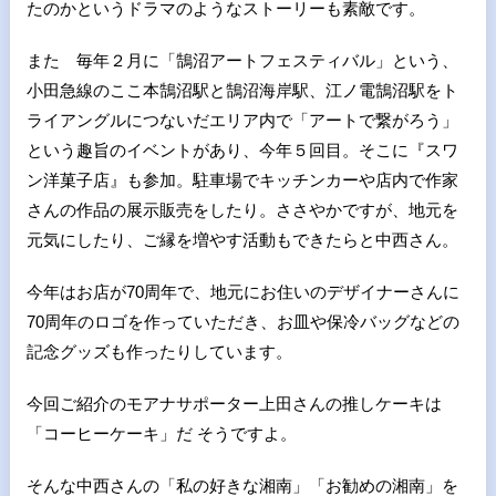
たのかというドラマのようなストーリーも素敵です。
また 毎年２月に「鵠沼アートフェスティバル」という、
小田急線のここ本鵠沼駅と鵠沼海岸駅、江ノ電鵠沼駅をト
ライアングルにつないだエリア内で「アートで繋がろう」
という趣旨のイベントがあり、今年５回目。そこに『スワ
ン洋菓子店』も参加。駐車場でキッチンカーや店内で作家
さんの作品の展示販売をしたり。ささやかですが、地元を
元気にしたり、ご縁を増やす活動もできたらと中西さん。
今年はお店が70周年で、地元にお住いのデザイナーさんに
70周年のロゴを作っていただき、お皿や保冷バッグなどの
記念グッズも作ったりしています。
今回ご紹介のモアナサポーター上田さんの推しケーキは
「コーヒーケーキ」だ そうですよ。
そんな中西さんの「私の好きな湘南」「お勧めの湘南」を