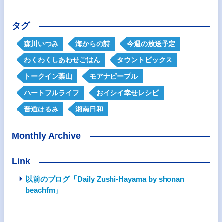
タグ
森川いつみ
海からの詩
今週の放送予定
わくわくしあわせごはん
タウントピックス
トークイン葉山
モアナピープル
ハートフルライフ
おイシイ幸せレシピ
晋道はるみ
湘南日和
Monthly Archive
Link
以前のブログ「Daily Zushi-Hayama by shonan
beachfm」