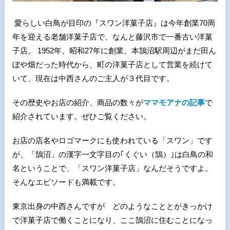
愛らしい白鳥が目印の『スワン洋菓子店』は今年創業70周
年を迎える老舗洋菓子店で、なんと藤沢市で一番古い洋菓
子店。 1952年、昭和27年に創業、本鵠沼駅周辺がまだ田ん
ぼや畑だった時代から、町の洋菓子店として営業を続けて
いて、現在は中西さんのご主人が３代目です。
その歴史やお店の紹介、商品の数々が
ママモアナの記事
で
紹介されています。ぜひご覧ください。
お店の店名やロゴマークにも使われている「スワン」です
が、「鵠沼」の漢字一文字目の｢くぐい（鵠）｣は白鳥の和
名ということで、「スワン洋菓子店」なんだそうですよ。
そんなエピソードも満載です。
東京出身の中西さんですが どのようなこととがきっかけ
で洋菓子店で働くことになり、ここ鵠沼に住むことになっ