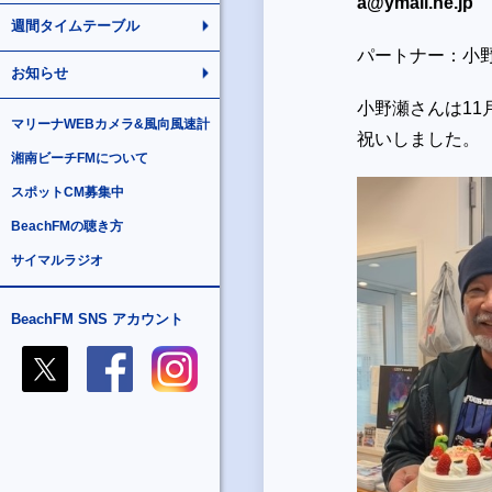
a@ymail.ne.jp
週間タイムテーブル
パートナー：小
お知らせ
小野瀬さんは11
マリーナWEBカメラ&風向風速計
祝いしました。
湘南ビーチFMについて
スポットCM募集中
BeachFMの聴き方
サイマルラジオ
BeachFM SNS アカウント