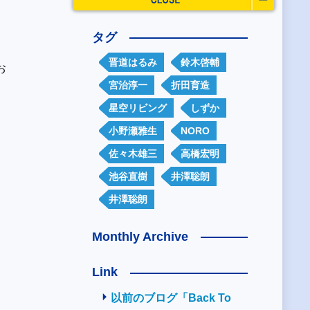
タグ
晋道はるみ
鈴木啓輔
お
宮治淳一
折田育造
星空リビング
しずか
小野瀬雅生
NORO
佐々木雄三
高橋宏明
池谷直樹
井澤聡朗
井澤聡朗
Monthly Archive
Link
以前のブログ「Back To