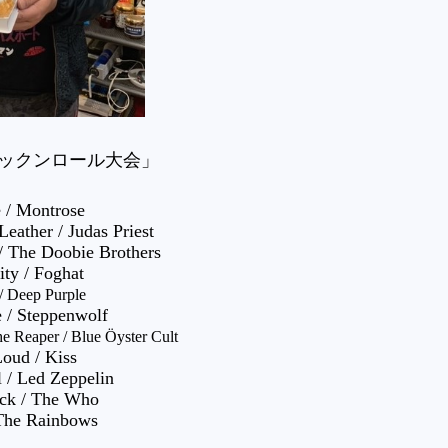
ックンロール大会」
e / Montrose
Leather / Judas Priest
/ The Doobie Brothers
ity / Foghat
 Deep Purple
 / Steppenwolf
he Reaper / Blue Öyster Cult
Loud / Kiss
 / Led Zeppelin
ock / The Who
 The Rainbows