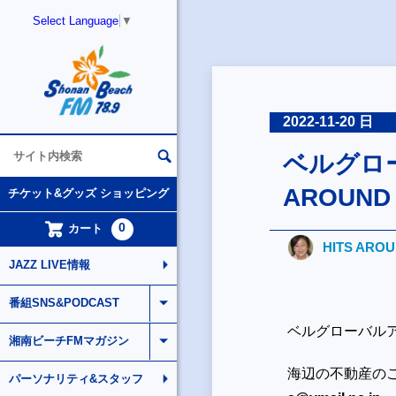
Select Language
▼
2022-11-20 日
ベルグローバ
AROUND
チケット&グッズ ショッピング
0
カート
HITS ARO
JAZZ LIVE情報
番組SNS&PODCAST
ベルグローバルアソシエ
湘南ビーチFMマガジン
海辺の不動産の
パーソナリティ&スタッフ