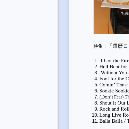
「還暦ロ
特集：
I Got the Fir
Hell Bent for 
Without You 
Fool for the C
Comin
’
Home /
Sookie Sookie
(Don
’
t Fear) T
Shout It Out 
Rock and Roll
Long Live R
Balla Balla /