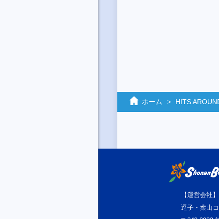
ホーム
HITS AROUN
【運営会社】
逗子・葉山コ