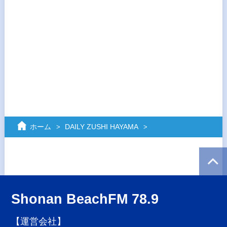
ホーム
DAILY ZUSHI HAYAMA
Shonan BeachFM 78.9
【運営会社】