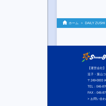
ホーム
DAILY ZUSHI
【運営会社】
逗子・葉山コ
〒249-000
TEL：046-87
FAX：046-87
> お問い合