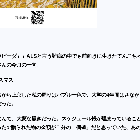
ラビーダ」」
ALS
と言う難病の中でも前向きに生きたてんこち
さんの今月の一句。
スマス
舎から上京した私の周りはバブル一色で、大学の
4
年間はさなが
だった。
なんて、大変な騒ぎだった。スケジュール帳が埋まっているこ
った
or
贈られた物の金額が自分の「価値」だと思っていた、あ