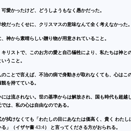
、可愛かったけど、どうしようもなく愚かだった。
学校だったくせに、クリスマスの意味なんて全く考えなかった
に、神から素晴らしい贈り物が用意されていること。
・キリストで、このお方の愛と自己犠牲により、私たちは神と
ということ。
人のことで言えば、不治の病で身動きが取れなくても、心はこ
値観を持てている。
いには流されない。世の基準からは解放され、国も時代も超越
元では、私の心は自由なのである。
尻が拭けなくても「わたしの目にあなたは価高く、貴く わたし
いる」（イザヤ書
43:4
） と言ってくださる方がおられる。