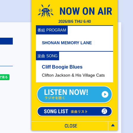
2026/8/6 THU 6:40
番組 PROGRAM
SHONAN MEMORY LANE
楽曲 SONG
Cliff Boogie Blues
Clifton Jackson & His Village Cats