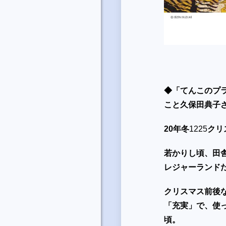
◆「てんこのプ
こと久保田典子
20
年冬
1225
クリ
若かりし頃、田
レジャーランド
クリスマス前後
「充実」で、使
頃。