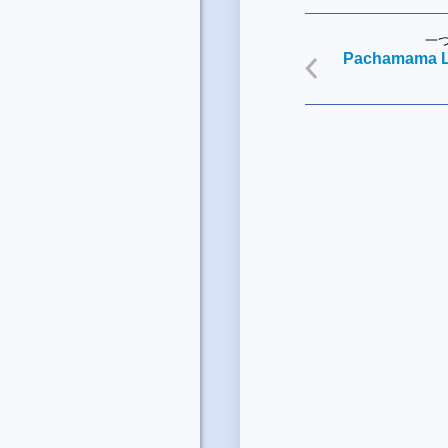
一
Pachamama L