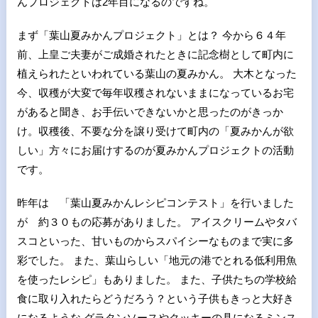
んプロジェクトは2年目になるのですね。
まず「葉山夏みかんプロジェクト」とは？ 今から６４年
前、上皇ご夫妻がご成婚されたときに記念樹として町内に
植えられたといわれている葉山の夏みかん。 大木となった
今、収穫が大変で毎年収穫されないままになっているお宅
があると聞き、お手伝いできないかと思ったのがきっか
け。収穫後、不要な分を譲り受けて町内の「夏みかんが欲
しい」方々にお届けするのが夏みかんプロジェクトの活動
です。
昨年は 「葉山夏みかんレシピコンテスト」を行いました
が 約３０もの応募がありました。 アイスクリームやタバ
スコといった、甘いものからスパイシーなものまで実に多
彩でした。 また、葉山らしい「地元の港でとれる低利用魚
を使ったレシピ」もありました。 また、子供たちの学校給
食に取り入れたらどうだろう？という子供もきっと大好き
になるような グラタンソースやクッキーの具になるミンス