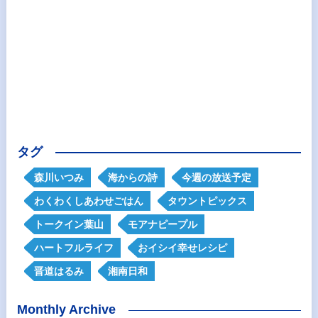
タグ
森川いつみ
海からの詩
今週の放送予定
わくわくしあわせごはん
タウントピックス
トークイン葉山
モアナピープル
ハートフルライフ
おイシイ幸せレシピ
晋道はるみ
湘南日和
Monthly Archive